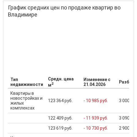
График средних цен по продаже квартир во
Владимире
Средн. цена
Тип
Изменение с
Разброс
2
недвижимости
21.04.2026
м
Квартиры в
новостройках и
123 364 руб.
- 10 985 руб.
3 000 000
жилых
комплексах
122 409 руб.
- 11 939 руб.
3 090 000
123 619 руб.
- 10 730 руб.
2 900 000