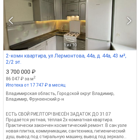
1
из 10
2-комн квартира, ул Лермонтова, 44а, д. 44а, 43 м²,
2/2 эт.
3 700 000 ₽
2
86 047 ₽ за м
Ипотека от 17 747 ₽ в месяц
Владимирская область
,
Городской округ Владимир
,
Владимир
,
Фрунзенский р-н
ЕСТЬ СВОЙ РИЕЛТОР! ВНЕСЁН ЗАДАТОК ДО 31.07
Продаётся уютная, тёплая 2х-комнатная квартира.
Практически закончен косметический ремонт. В сан.узле
новая плитка, коммуникации, сантехника, гигиенический
душ, вывод под стиральную машину, вывод под зеркало...