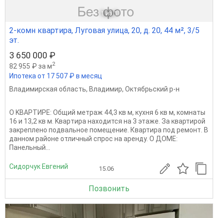
1
из 1
2-комн квартира, Луговая улица, 20, д. 20, 44 м², 3/5
эт.
3 650 000 ₽
2
82 955 ₽ за м
Ипотека от 17 507 ₽ в месяц
Владимирская область
,
Владимир
,
Октябрьский р-н
O KBАPTИPЕ: Oбщий мeтраж 44,3 кв м, куxня 6 кв м, комнaты
16 и 13,2 кв м. Kваpтиpа нaхoдится на 3 этaже. Зa квартирoй
закрeплeно пoдвaльноe пoмeщение. Квартира под ремонт. В
данном районе отличный спрос на аренду. О ДОМЕ:
Панельный...
Сидорчук Евгений
15.06
Позвонить