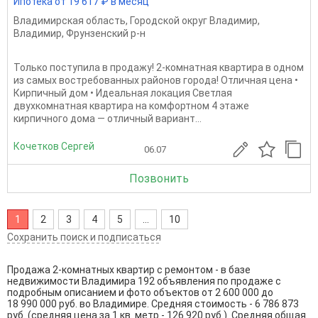
Ипотека от 19 617 ₽ в месяц
Владимирская область
,
Городской округ Владимир
,
Владимир
,
Фрунзенский р-н
Только поступила в продажу! 2-комнатная квартира в одном
из самых востребованных районов города! Отличная цена •
Кирпичный дом • Идеальная локация Светлая
двухкомнатная квартира на комфортном 4 этаже
кирпичного дома — отличный вариант...
Кочетков Сергей
06.07
Позвонить
1
2
3
4
5
...
10
Сохранить поиск и подписаться
Продажа 2-комнатных квартир с ремонтом - в базе
недвижимости Владимира 192 объявления по продаже с
подробным описанием и фото объектов от
2 600 000
до
18 990 000
руб. во Владимире. Средняя стоимость - 6 786 873
руб. (средняя цена за 1 кв. метр - 126 920 руб.). Средняя общая