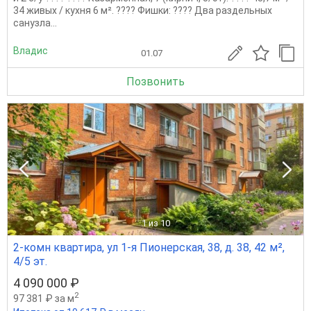
34 живых / кухня 6 м². ???? Фишки: ???? Два раздельных
санузла...
Владис
01.07
Позвонить
1
из 10
2-комн квартира, ул 1-я Пионерская, 38, д. 38, 42 м²,
4/5 эт.
4 090 000 ₽
2
97 381 ₽ за м