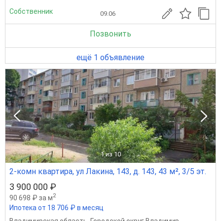
Собственник
09.06
Позвонить
ещё 1 объявление
1
из 10
2-комн квартира, ул Лакина, 143, д. 143, 43 м², 3/5 эт.
3 900 000 ₽
2
90 698 ₽ за м
Ипотека от 18 706 ₽ в месяц
Владимирская область
,
Городской округ Владимир
,