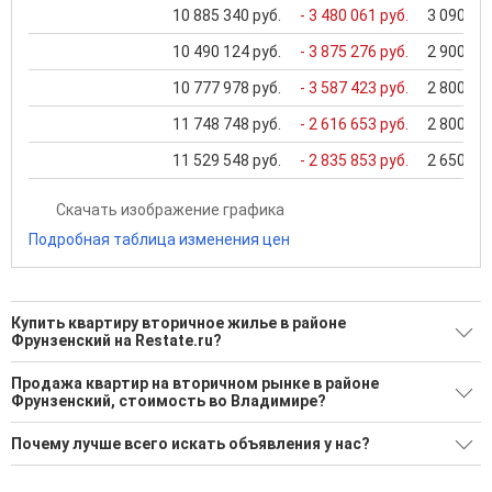
10 885 340 руб.
- 3 480 061 руб.
3 090 000
10 490 124 руб.
- 3 875 276 руб.
2 900 000
10 777 978 руб.
- 3 587 423 руб.
2 800 000
11 748 748 руб.
- 2 616 653 руб.
2 800 000
11 529 548 руб.
- 2 835 853 руб.
2 650 000
Скачать изображение графика
Подробная таблица изменения цен
Купить квартиру вторичное жилье в районе
Фрунзенский на Restate.ru?
Поможем Купить квартиру вторичное жилье в районе
Продажа квартир на вторичном рынке в районе
Фрунзенский?
Фрунзенский, стоимость во Владимире?
219 актуальных и проверенных объявлений
Минимальная цена: 2 200 000 Р. Максимальная цена: 15 500
Почему лучше всего искать объявления у нас?
000 Р; Средняя: 5 948 293 Р
Воспользуйтесь нашим поиском по новостройкам, для
подбора подходящего вам варианта
Все объявления проверены и проходят строгую
Средняя цена за м2: 117 363 Р