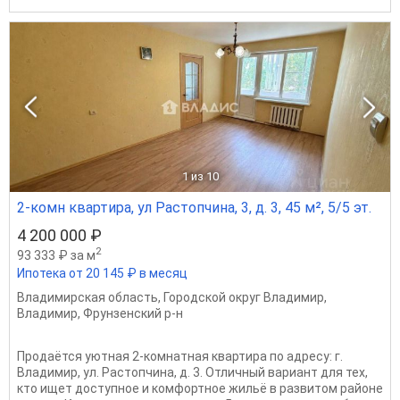
1
из 10
2-комн квартира, ул Растопчина, 3, д. 3, 45 м², 5/5 эт.
4 200 000 ₽
2
93 333 ₽ за м
Ипотека от 20 145 ₽ в месяц
Владимирская область
,
Городской округ Владимир
,
Владимир
,
Фрунзенский р-н
Продаётся уютная 2-комнатная квартира по адресу: г.
Владимир, ул. Растопчина, д. 3. Отличный вариант для тех,
кто ищет доступное и комфортное жильё в развитом районе