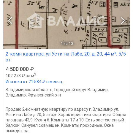
1
из 10
2-комн квартира, ул Усти-на-Лабе, 20, д. 20, 44 м², 5/5
эт.
4 500 000 ₽
2
102 273 ₽ за м
Ипотека от 21 584 ₽ в месяц
Владимирская область
,
Городской округ Владимир
,
Владимир
,
Фрунзенский р-н
Продаю 2-комнатную квартиру по адресу г. Владимир ул.
Усти на Лабе д.20, 5 этаж. Характеристики квартиры: Общая
площадь 43,9. Кухня 6. Комнаты 17 и 10. Есть застекленный
балкон. Санузел совмещен. Комнаты проходные. Окна
выходят на...