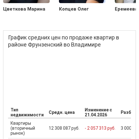
Цветкова Марина
Копцев Олег
Еремеева
График средних цен по продаже квартир в
районе Фрунзенский во Владимире
Тип
Изменение с
Средн. цена
Разброс
недвижимости
21.04.2026
Квартиры
(вторичный
12 308 087 руб.
- 2 057 313 руб.
3 000 000
рынок)