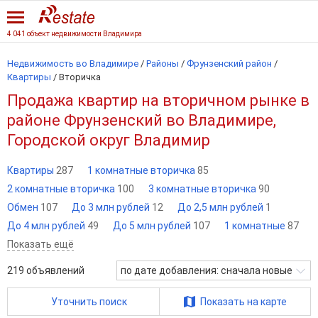
4 041 объект недвижимости Владимира
Недвижимость во Владимире
/
Районы
/
Фрунзенский район
/
Квартиры
/
Вторичка
Продажа квартир на вторичном рынке в
районе Фрунзенский во Владимире,
Городской округ Владимир
Квартиры
287
1 комнатные вторичка
85
2 комнатные вторичка
100
3 комнатные вторичка
90
Обмен
107
До 3 млн рублей
12
До 2,5 млн рублей
1
До 4 млн рублей
49
До 5 млн рублей
107
1 комнатные
87
Показать ещё
219
объявлений
по дате добавления: сначала новые
Уточнить поиск
Показать на карте