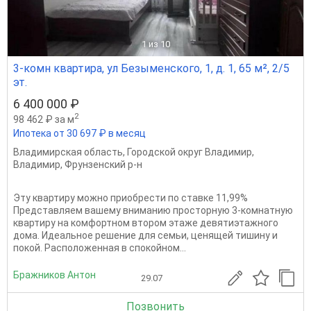
1
из 10
3-комн квартира, ул Безыменского, 1, д. 1, 65 м², 2/5
эт.
6 400 000 ₽
2
98 462 ₽ за м
Ипотека от 30 697 ₽ в месяц
Владимирская область
,
Городской округ Владимир
,
Владимир
,
Фрунзенский р-н
Эту квартиру можно приобрести по ставке 11,99%
Представляем вашему вниманию просторную 3-комнатную
квартиру на комфортном втором этаже девятиэтажного
дома. Идеальное решение для семьи, ценящей тишину и
покой. Расположенная в спокойном...
Бражников Антон
29.07
Позвонить