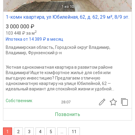
1
из 10
1-комн квартира, ул Юбилейная, 62, д. 62, 29 м², 8/9 эт.
3 000 000 ₽
2
103 448 ₽ за м
Ипотека от 14 389 ₽ в месяц
Владимирская область
,
Городской округ Владимир
,
Владимир
,
Фрунзенский р-н
Уютная однокомнатная квартира в развитом районе
Владимира! Ищете комфортное жильё для себя или
выгодную инвестицию? Предлагаем отличную
однокомнатную квартиру на улице Юбилейной, 62 —
идеальный вариант для спокойной жизни и удобной...
Собственник
28.07
Позвонить
1
2
3
4
5
...
11