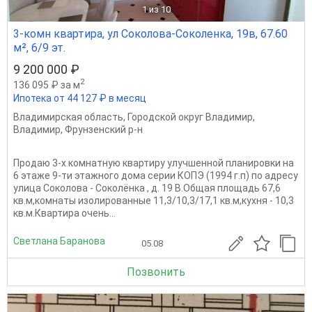
1
из 10
3-комн квартира, ул Соколова-Соколенка, 19в, 67.60
м², 6/9 эт.
9 200 000 ₽
2
136 095 ₽ за м
Ипотека от 44 127 ₽ в месяц
Владимирская область
,
Городской округ Владимир
,
Владимир
,
Фрунзенский р-н
Продаю 3-х комнатную квартиру улучшенной планировки на
6 этаже 9-ти этажного дома серии КОПЭ (1994 г.п) по адресу
улица Соколова - Соколёнка , д. 19 В.Общая площадь 67,6
кв.м,комнаты изолированные 11,3/10,3/17,1 кв.м,кухня - 10,3
кв.м.Квартира очень...
Светлана Баранова
05.08
Позвонить