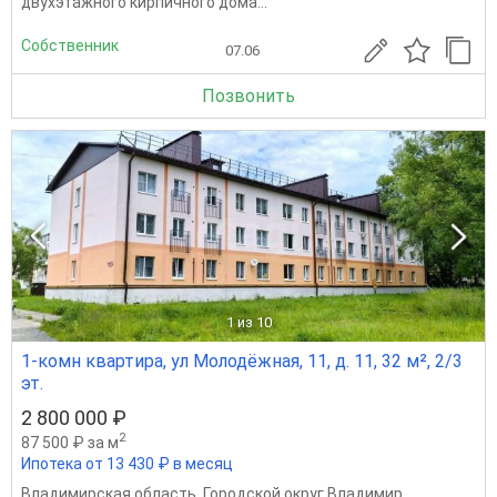
двухэтажного кирпичного дома...
Собственник
07.06
Позвонить
1
из 10
1-комн квартира, ул Молодёжная, 11, д. 11, 32 м², 2/3
эт.
2 800 000 ₽
2
87 500 ₽ за м
Ипотека от 13 430 ₽ в месяц
Владимирская область
,
Городской округ Владимир
,