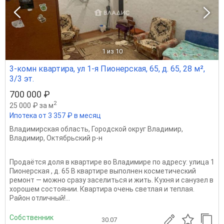
1
из 10
3-комн квартира, ул 1-я Пионерская, 65, д. 65, 28 м²,
3/3 эт.
700 000 ₽
2
25 000 ₽ за м
Ипотека от 3 357 ₽ в месяц
Владимирская область
,
Городской округ Владимир
,
Владимир
,
Октябрьский р-н
Продаётся доля в квартире во Владимире по адресу: улица 1
Пионерская , д. 65 В квартире выполнен косметический
ремонт — можно сразу заселиться и жить. Кухня и санузел в
xopoшeм состоянии. Квартира очень свeтлaя и теплая.
Paйoн oтличный!...
Собственник
30.07