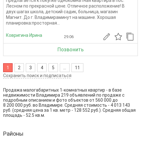
Предлагается к покупке однокомнатная квартира в пос.
Лесном по прекрасной цене. Отличное расположение! В
двух шагах школа, детский садик, больница, магазин
Магнит. До г. Владимираминут на машине. Хорошая
планировка:просторная...
Ковригина Ирина
29.06
Позвонить
1
2
3
4
5
...
11
Сохранить поиск и подписаться
Продажа малогабаритных 1-комнатных квартир - в базе
недвижимости Владимира 219 объявлений по продаже с
подробным описанием и фото объектов от
560 000
до
8 200 000
руб. во Владимире. Средняя стоимость - 4 013 143
руб. (средняя цена за 1 кв. метр - 128 552 руб.). Средняя общая
площадь - 52.5 кв.м.
Районы