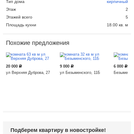
Тип дома
кирпичный
Этаж
2
Этажей всего
5
Площадь кухни
18.00 кв. м
Похожие предложения
20 000
9 000
6 000
Р
Р
Р
ул Верхняя Дуброва, 27
ул Безыменского, 11Б
Безыменско
Подберем квартиру в новостройке!