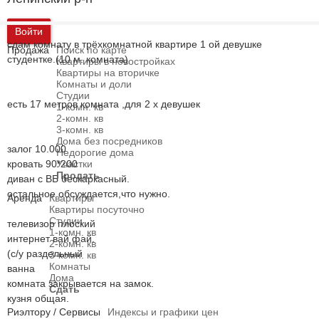
Войти
сдам комнату в трёхкомнатной квартире 1 ой девушке
Продажа
Поиск по карте
студентке.(10 м. комната)
Квартиры в новостройках
Квартиры на вторичке
Комнаты и доли
Студии
есть 17 метров комната ,для 2 х девушек
1-комн. кв
2-комн. кв
3-комн. кв
Дома без посредников
залог 10.000
Недорогие дома
кровать 90*200
Участки
Продать
диван с ВБ бескаркасный.
остальное обсуждается,что нужно.
Аренда
Квартиры
Квартиры посуточно
Студии
телевизор плоский
1-комн. кв
интернет вай фай.
2-комн. кв
(с/у раздельный
3-комн. кв
Комнаты
ванна
Дома
комната закрывается на замок.
Сдать
кузня общая.
Риэлтору / Сервисы
Индексы и графики цен