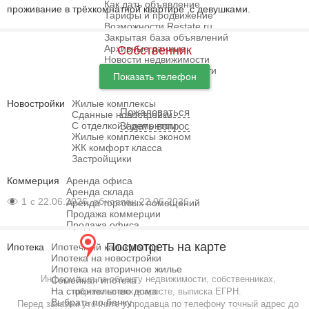
Как дать объявление
проживание в трёхкомнатной квартире ,с девушками.
Тарифы и продвижение
Возможности Restate.ru
Закрытая база объявлений
Архивные данные
Собственник
Новости недвижимости
Агентства недвижимости
Показать телефон
Отзывы и форум
Новостройки
Жилые комплексы
Пожаловаться
Сданные новостройки
С отделкой / ремонтом
Задать вопрос
Жилые комплексы эконом
ЖК комфорт класса
Застройщики
Коммерция
Аренда офиса
Аренда склада
1
с 22.06.2026, обновлён 22.06.2026
Аренда торговых помещений
Продажа коммерции
Продажа офиса
Посмотреть на карте
Ипотека
Ипотечный калькулятор
Ипотека на новостройки
Ипотека на вторичное жилье
Информация по объекту недвижимости, собственниках,
Семейная ипотека
На строительство дома
обременениях и аресте, выписка ЕГРН.
Выбрать по банку
Перед заказом уточните у продавца по телефону точный адрес до