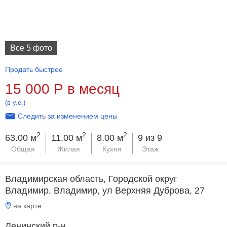
Все 5 фото
Продать быстрее
15 000
Р
в месяц
(в у.е.)
Следить за изменением цены
2
2
2
63.00 м
11.00 м
8.00 м
9 из 9
Общая
Жилая
Кухня
Этаж
Владимирская область, Городской округ
Владимир, Владимир, ул Верхняя Дуброва, 27
на карте
Ленинский р-н