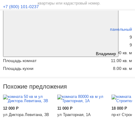
квартиры или кадастровый номер.
+7 (800) 101-0237
Характеристики
Тип дома
панельный
Этаж
9
Этажей всего
9
Площадь жилая
11.00 кв. м
Владимир
Площадь комнат
11.00 кв. м
Площадь кухни
8.00 кв. м
Похожие предложения
12 000
Р
11 000
Р
18 000
Р
ул Диктора Левитана, 3В
ул Тракторная, 1А
пр-кт Строит