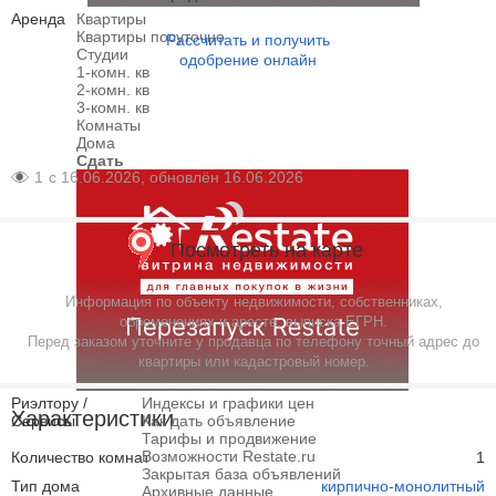
Аренда
Квартиры
Квартиры посуточно
Рассчитать и получить
Студии
одобрение онлайн
1-комн. кв
2-комн. кв
3-комн. кв
Комнаты
Дома
Сдать
1
с 16.06.2026, обновлён 16.06.2026
Посмотреть на карте
Информация по объекту недвижимости, собственниках,
обременениях и аресте, выписка ЕГРН.
Перед заказом уточните у продавца по телефону точный адрес до
квартиры или кадастровый номер.
Риэлтору /
Индексы и графики цен
Характеристики
Сервисы
Как дать объявление
Тарифы и продвижение
Возможности Restate.ru
Количество комнат
1
Закрытая база объявлений
Тип дома
кирпично-монолитный
Архивные данные