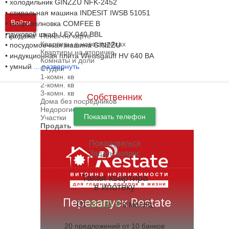
• холодильник GINZZU NFK-2452
• стиральная машина INDESIT IWSB 51051
Войти
• микроволновка COMFEE B
• духовой шкаф LEX 040 BBL
Продажа
Поиск по карте
Квартиры в новостройках
• посудомоечная машина GINZZU
Квартиры на вторичке
• индукционная плита Weissgauff HV 640 BA
Комнаты и доли
• умный
...
развернуть
Студии
1-комн. кв
2-комн. кв
3-комн. кв
Собственник
Дома без посредников
Недорогие дома
Показать телефон
Участки
Продать
Пожаловаться
Задать вопрос
Такая квартира
в ипотеку
От
23 181 ₽
в месяц
20 предложений от 10 банков