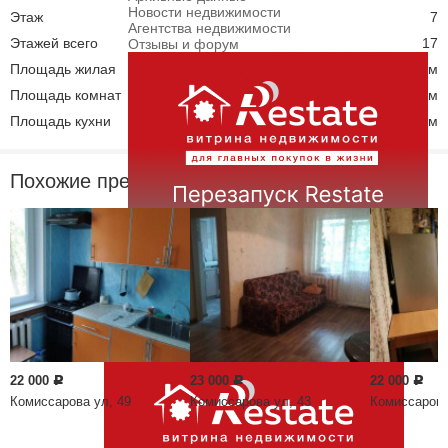
Новости недвижимости
Этаж
7
Агентства недвижимости
Этажей всего
17
Отзывы и форум
Площадь жилая
10.60 кв. м
Площадь комнат
10.60 кв. м
Площадь кухни
18.00 кв. м
Похожие предложения
Новостройки
Жилые комплексы
Сданные новостройки
С отделкой / ремонтом
Жилые комплексы эконом
ЖК комфорт класса
Застройщики
22 000
23 000
22 000
Р
Р
Р
Комиссарова ул, 49
Комиссарова ул, 43
Комиссарова