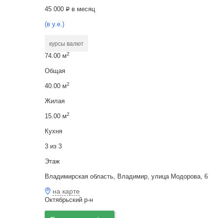
45 000
в месяц
Р
(в у.е.)
курсы валют
2
74.00 м
Общая
2
40.00 м
Жилая
2
15.00 м
Кухня
3 из 3
Этаж
Владимирская область, Владимир, улица Модорова, 6
на карте
Октябрьский р-н