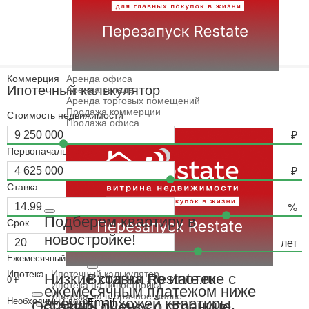
Коммерция
Аренда офиса
Ипотечный калькулятор
Аренда склада
Аренда торговых помещений
Продажа коммерции
Стоимость недвижимости
Продажа офиса
Первоначальный взнос
Ставка
Подберем квартиру в
Срок
новостройке!
Ежемесячный платёж
Ипотека
Ипотечный калькулятор
Вход на Restate.ru
Низкие ставки по ипотеке с
0
₽
Ипотека на новостройки
ежемесячным платежом ниже
Ипотека на вторичное жилье
аренды похожей квартиры.
Необходимый доход
Email
Оставить оценку о странице
Семейная ипотека