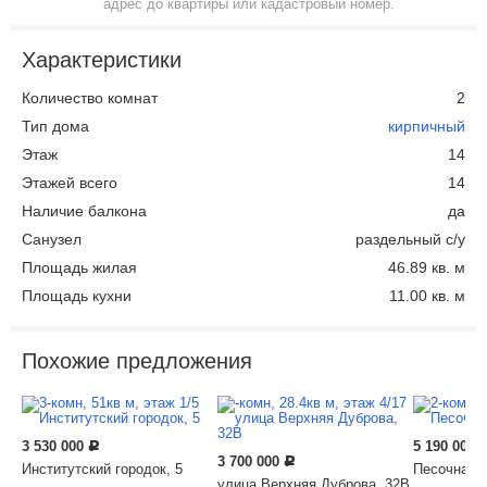
адрес до квартиры или кадастровый номер.
Характеристики
Количество комнат
2
Тип дома
кирпичный
Этаж
14
Этажей всего
14
Наличие балкона
да
Санузел
раздельный с/у
Площадь жилая
46.89 кв. м
Площадь кухни
11.00 кв. м
Похожие предложения
3 530 000
5 190 000
Р
3 700 000
Р
Институтский городок, 5
Песочная у
улица Верхняя Дуброва, 32В