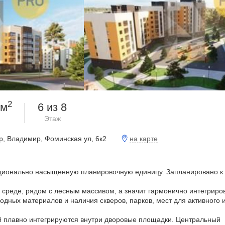
2
 м
6 из 8
я
Этаж
на карте
р, Владимир, Фоминская ул, 6к2
кционально насыщенную планировочную единицу. Запланировано к
 среде, рядом с лесным массивом, а значит гармонично интегриро
родных материалов и наличия скверов, парков, мест для активного 
й плавно интегрируются внутри дворовые площадки. Центральный