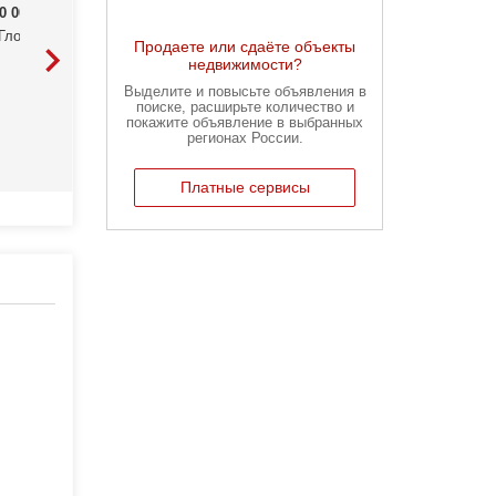
40 000
Р
11 880 000
Р
6 933 330
Р
Глоракс Октябрьский
ЖК Глоракс Октябрьский
ЖК Глоракс Октяб
Продаете или сдаёте объекты
недвижимости?
Выделите и повысьте объявления в
поиске, расширьте количество и
покажите объявление в выбранных
регионах России.
Платные сервисы
Карта недвижимости
Владимира
Ищите объявления рядом с
работой, парком или родными
Найти на карте