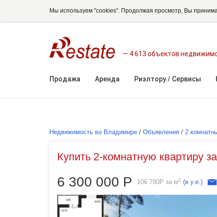
Мы используем "cookies". Продолжая просмотр, Вы приним
4 613 объектов недвижим
Продажа
Аренда
Риэлтору / Сервисы
Недвижимость во Владимире
/
Объявления
/
2 комнатн
Купить 2-комнатную квартиру за
6 300 000
Р
2
106 780
Р
за м
(в у.е.)