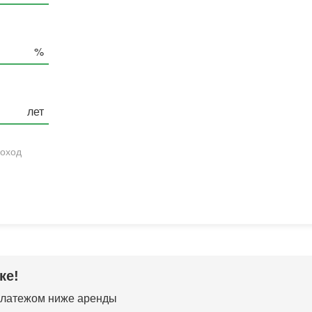
оход
ке!
 платежом ниже аренды