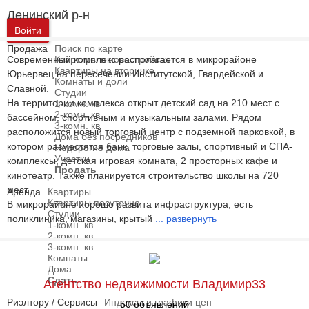
Ленинский р-н
Войти
Продажа
Поиск по карте
Современный комплекс располагается в микрорайоне
Квартиры в новостройках
Квартиры на вторичке
Юрьервец на пересечении Институтской, Гвардейской и
Комнаты и доли
Славной.
Студии
На территории комплекса открыт детский сад на 210 мест с
1-комн. кв
2-комн. кв
бассейном, спортивным и музыкальным залами. Рядом
3-комн. кв
расположится новый торговый центр с подземной парковкой, в
Дома без посредников
котором разместятся банк, торговые залы, спортивный и СПА-
Недорогие дома
Участки
комплексы, детская игровая комната, 2 просторных кафе и
Продать
кинотеатр. Также планируется строительство школы на 720
мест.
Аренда
Квартиры
Квартиры посуточно
В микрорайоне хорошо развита инфраструктура, есть
Студии
поликлиника, магазины, крытый
...
развернуть
1-комн. кв
2-комн. кв
3-комн. кв
Комнаты
Дома
Сдать
Агентство недвижимости Владимир33
Риэлтору / Сервисы
Индексы и графики цен
50 объявлений