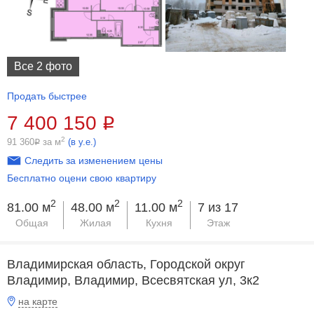
Все 2 фото
Продать быстрее
7 400 150
Р
2
91 360
за м
(в у.е.)
Р
Следить за изменением цены
Бесплатно оцени свою квартиру
2
2
2
81.00 м
48.00 м
11.00 м
7 из 17
Общая
Жилая
Кухня
Этаж
Владимирская область, Городской округ
Владимир, Владимир, Всесвятская ул, 3к2
на карте