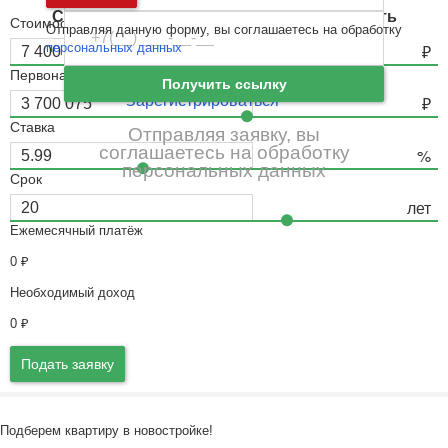
Ошибка авторизации
Санкт-Петербург
и
Ленинградская область
Стоимость недвижимости
Отправляя данную форму, вы соглашаетесь на обработку
Забыли пароль
Войти
персональных данных
Ещё нет аккаунта?
Первоначальный взнос
Получить ссылку
Зарегистрироваться
Ставка
Отправляя заявку, вы
соглашаетесь на обработку
персональных данных
Срок
Ежемесячный платёж
0
₽
Необходимый доход
0
₽
Подать заявку
Подберем квартиру в новостройке!