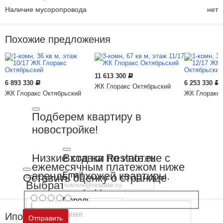
Наличие мусоропровода
нет
Похожие предложения
11 613 300
Р
6 893 330
6 253 330
Р
Р
ЖК Глоракс Октябрьский
ЖК Глоракс Октябрьский
ЖК Глоракс 
Подберем квартиру в
новостройке!
Вход на Restate.ru
Низкие ставки по ипотеке с
ежемесячным платежом ниже
аренды похожей квартиры.
Email
Оставить оценку о странице
Выбрать город
Пароль
Ипотечный калькулятор
Москва
и
Московская область
Отправить