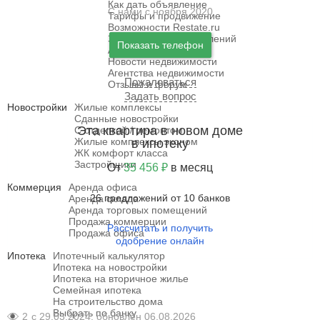
Как дать объявление
С нами с ноября 2020
Тарифы и продвижение
Возможности Restate.ru
Закрытая база объявлений
Показать телефон
Архивные данные
Новости недвижимости
Агентства недвижимости
Пожаловаться
Отзывы и форум
Задать вопрос
Новостройки
Жилые комплексы
Сданные новостройки
Эта квартира в новом доме
С отделкой / ремонтом
Жилые комплексы эконом
в ипотеку
ЖК комфорт класса
Застройщики
От
35 456 ₽
в месяц
Коммерция
Аренда офиса
26 предложений от 10 банков
Аренда склада
Аренда торговых помещений
Продажа коммерции
Рассчитать и получить
Продажа офиса
одобрение онлайн
Ипотека
Ипотечный калькулятор
Ипотека на новостройки
Ипотека на вторичное жилье
Семейная ипотека
На строительство дома
Выбрать по банку
2
с 29.03.2024, обновлён 06.08.2026