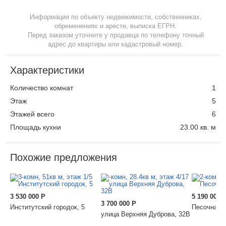
Информация по объекту недвижимости, собственниках,
обременениях и аресте, выписка ЕГРН.
Перед заказом уточните у продавца по телефону точный
адрес до квартиры или кадастровый номер.
Характеристики
Количество комнат
1
Этаж
5
Этажей всего
6
Площадь кухни
23.00 кв. м
Похожие предложения
3 530 000
Р
5 190 000
3 700 000
Р
Институтский городок, 5
Песочная у
улица Верхняя Дуброва, 32В