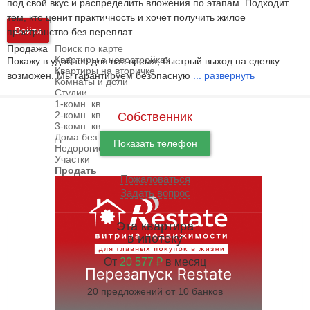
под свой вкус и распределить вложения по этапам. Подходит
тем, кто ценит практичность и хочет получить жилое
Войти
пространство без переплат.
Продажа
Поиск по карте
Квартиры в новостройках
Покажу в удобное для вас время, быстрый выход на сделку
Квартиры на вторичке
возможен. Мы гарантируем безопасную
...
развернуть
Комнаты и доли
Студии
1-комн. кв
2-комн. кв
Собственник
3-комн. кв
Дома без посредников
Показать телефон
Недорогие дома
Участки
Продать
Пожаловаться
Задать вопрос
Эта квартира
в ипотеку
От
20 577 ₽
в месяц
20 предложений от 10 банков