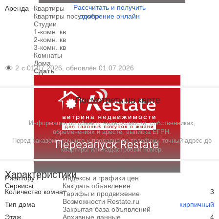
Рассчитать и получить
Аренда
Квартиры
Квартиры посуточно
одобрение онлайн
Студии
1-комн. кв
2-комн. кв
3-комн. кв
Комнаты
Дома
2
с 01.07.2026, обновлён 01.07.2026
Сдать
Посмотреть на карте
Информация по объекту недвижимости, собственниках,
обременениях и аресте, выписка ЕГРН.
Перед заказом уточните у продавца по телефону точный адрес до
квартиры или кадастровый номер.
Характеристики
Риэлтору /
Индексы и графики цен
Сервисы
Как дать объявление
Количество комнат
3
Тарифы и продвижение
Возможности Restate.ru
Тип дома
кирпичный
Закрытая база объявлений
Этаж
Архивные данные
4