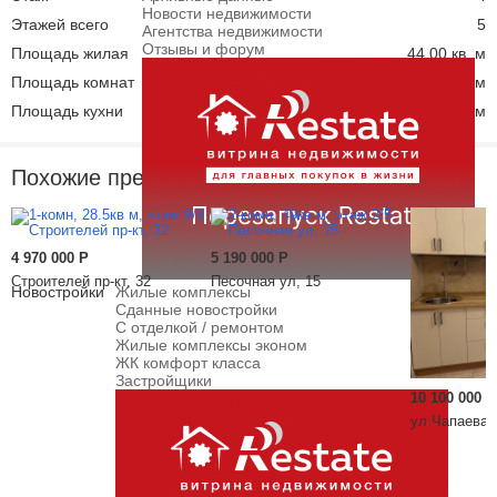
Новости недвижимости
Этажей всего
5
Агентства недвижимости
Отзывы и форум
Площадь жилая
44.00 кв. м
Площадь комнат
12.00 кв. м
Площадь кухни
6.00 кв. м
Похожие предложения
4 970 000
Р
5 190 000
Р
Строителей пр-кт, 32
Песочная ул, 15
Новостройки
Жилые комплексы
Сданные новостройки
С отделкой / ремонтом
Жилые комплексы эконом
ЖК комфорт класса
Застройщики
10 100 000
Р
ул Чапаева,