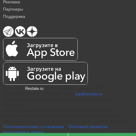
Реклама
Партнеры
Поддержка
2004—2026
Restate.ru
® ООО "Интернет проекты" ОГРН
1147847086870 ИНН 7811574827, email
sup@restate.ru
При использовании материалов гиперссылка на Restate.ru
обязательна.
Витрина недвижимости Restate - одна из крупнейших баз
недвижимости России и агрегатор новостроек и предложений
застройщиков и агентств. Использование сайта означает согласие с
Пользовательским соглашением
и
Политикой обработки
персональных данных