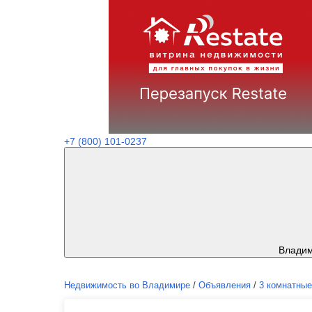
+7 (800) 101-0237
Влади
Недвижимость во Владимире
/
Объявления
/
3 комнатные