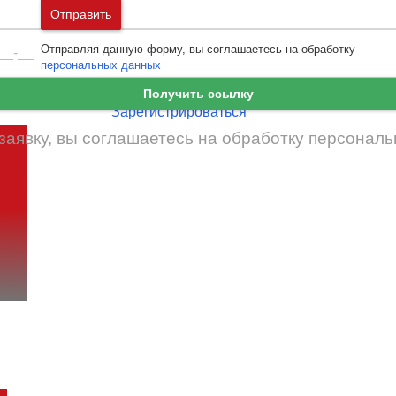
Москва
и
Московская область
Отправить
Ошибка авторизации
Санкт-Петербург
и
Ленинградская област
Отправляя данную форму, вы соглашаетесь на обработку
Забыли пароль
Войти
персональных данных
Ещё нет аккаунта?
Получить ссылку
Зарегистрироваться
заявку, вы соглашаетесь на обработку
персональ