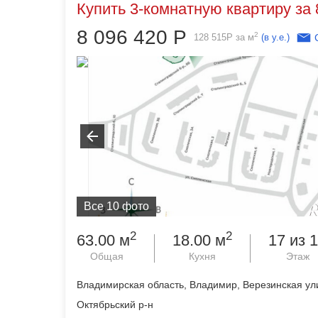
Купить 3-комнатную квартиру за 
8 096 420
Р
2
128 515
Р
за м
(в у.е.)
Все 10 фото
2
2
63.00 м
18.00 м
17 из 
Общая
Кухня
Этаж
Владимирская область, Владимир, Верезинская ул
Октябрьский р-н