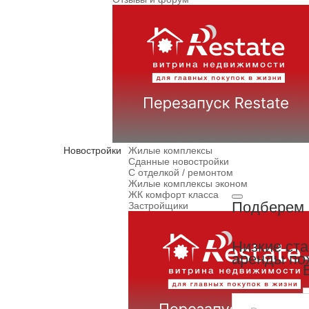
Новостройки
Жилые комплексы
Сданные новостройки
С отделкой / ремонтом
Жилые комплексы эконом
ЖК комфорт класса
Подберем 
Застройщики
Низкие ст
аренды по