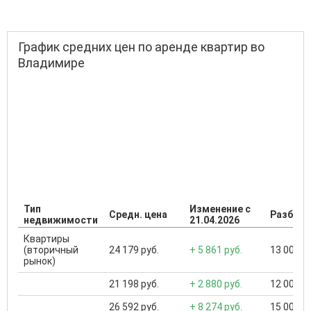
График средних цен по аренде квартир во
Владимире
Тип
Изменение с
Средн. цена
Разброс
недвижимости
21.04.2026
Квартиры
(вторичный
24 179 руб.
+ 5 861 руб.
13 000 ..
рынок)
21 198 руб.
+ 2 880 руб.
12 000 ..
26 592 руб.
+ 8 274 руб.
15 000 ..