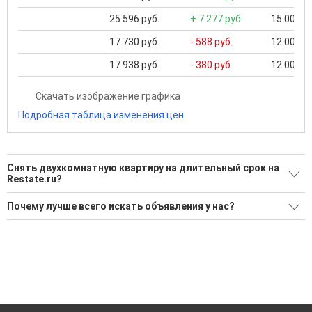
25 596 руб.
+ 7 277 руб.
15 000 ..
17 730 руб.
- 588 руб.
12 000 ..
17 938 руб.
- 380 руб.
12 000 ..
Скачать изображение графика
Подробная таблица изменения цен
Снять двухкомнатную квартиру на длительный срок на
Restate.ru?
Ищите, как Снять двухкомнатную квартиру на длительный
Почему лучше всего искать объявления у нас?
срок?
Все объявления проверены и проходят строгую
310 актуальных и проверенных объявлений
модерацию
Воспользуйтесь нашим поиском по новостройкам, для
Удобный поиск, есть подписка на новые объявления
подбора подходящего вам варианта
Помогаем с подбором выгодных ипотечных программ в
'Сохраните результаты поиска и возвращайтесь к нему,
банках во Владимире
когда это будет нужно'