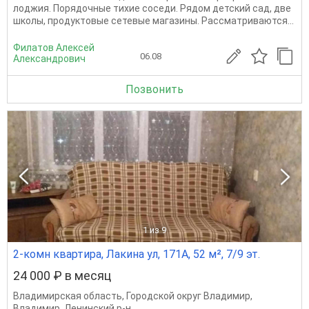
лоджия. Порядочные тихие соседи. Рядом детский сад, две
школы, продуктовые сетевые магазины. Рассматриваются...
Филатов Алексей
06.08
Александрович
Позвонить
1
из 9
2-комн квартира, Лакина ул, 171А, 52 м², 7/9 эт.
24 000 ₽ в месяц
Владимирская область
,
Городской округ Владимир
,
Владимир
,
Ленинский р-н