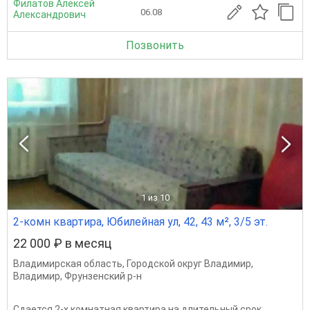
Филатов Алексей
06.08
Александрович
Позвонить
1
из 10
2-комн квартира, Юбилейная ул, 42, 43 м², 3/5 эт.
22 000 ₽ в месяц
Владимирская область
,
Городской округ Владимир
,
Владимир
,
Фрунзенский р-н
Сдается 2-х комнатная квартира на длительный срок.