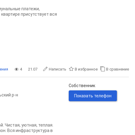
мунальные платежи,
В квартире присутствует вся
ения
4
21.07
Написать
В избранное
В сравнение
Собственник
ьский р-н
Показать телефон
. Чистая, уютная, теплая.
он. Вся инфраструктура в