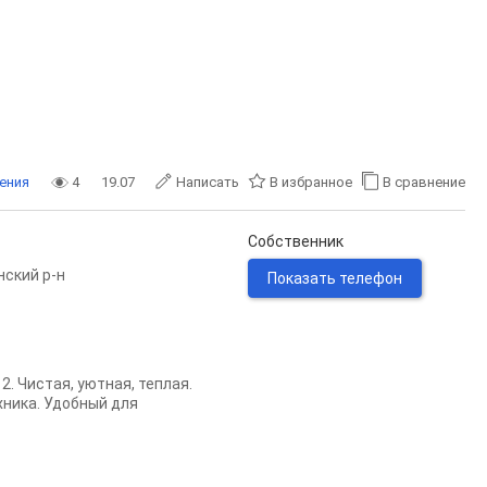
ения
4
19.07
Написать
В избранное
В сравнение
Собственник
нский р-н
Показать телефон
2. Чистая, уютная, теплая.
хника. Удобный для