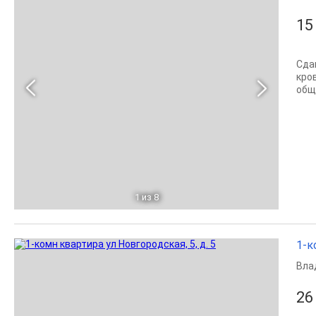
15
Сда
кро
общ
1
из 8
1-к
Вла
26