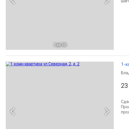
шаг
1
из 10
1-к
Вла
23
Сдае
Про
про