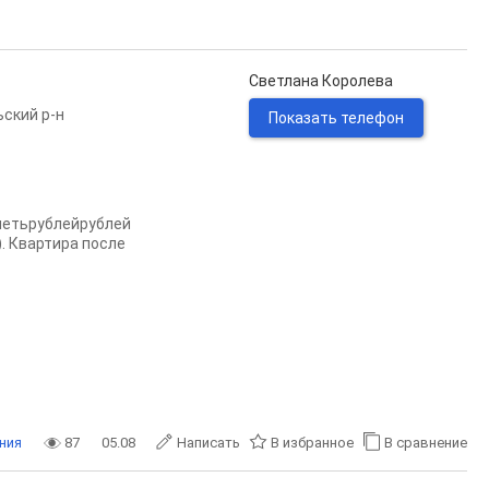
Светлана Королева
ский р-н
Показать телефон
иметьрублейрублей
. Квартира после
ния
87
05.08
Написать
В избранное
В сравнение