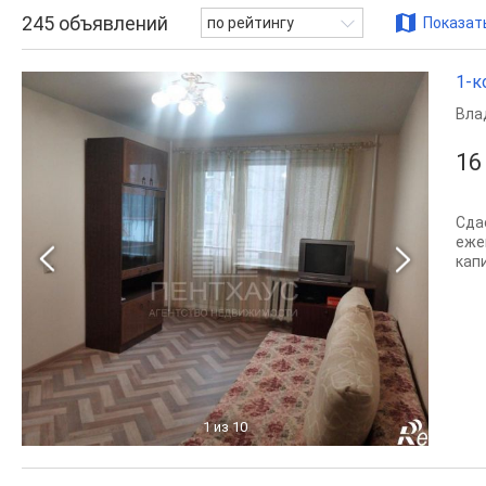
245
объявлений
по рейтингу
Показать
1-к
Вла
16
Сда
еже
капи
1
из 10