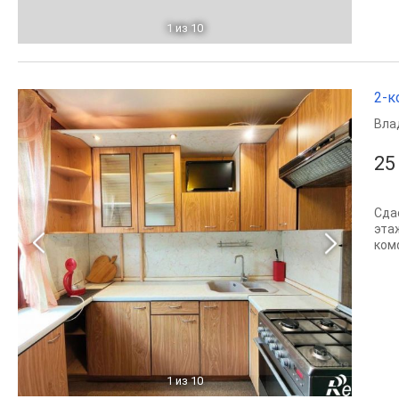
1
из 10
2-к
Вла
25
Сда
эта
ком
1
из 10