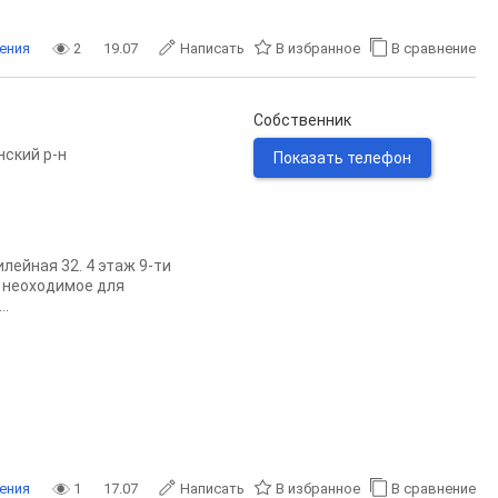
ения
2
19.07
Написать
В избранное
В сравнение
Собственник
нский р-н
Показать телефон
лейная 32. 4 этаж 9-ти
е неоходимое для
..
ения
1
17.07
Написать
В избранное
В сравнение