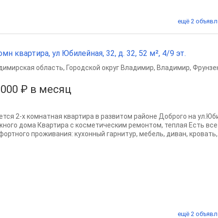
ещё 2 объявл
омн квартира, ул Юбилейная, 32, д. 32, 52 м², 4/9 эт.
димирская область
,
Городской округ Владимир
,
Владимир
,
Фрунзе
 000 ₽ в месяц
ется 2-х комнатная квартира в развитом районе Доброго на ул.Юби
жного дома Квартира с косметическим ремонтом, теплая Есть вс
фортного проживания: кухонный гарнитур, мебель, диван, кровать,.
ещё 2 объявл