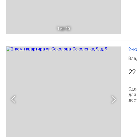
1
из 10
2-к
Вла
22
Сда
для
дос