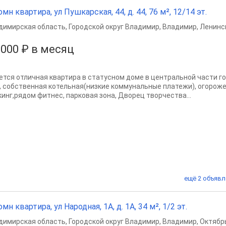
омн квартира, ул Пушкарская, 44, д. 44, 76 м², 12/14 эт.
димирская область
,
Городской округ Владимир
,
Владимир
,
Ленинс
 000 ₽ в месяц
ется отличная квартира в статусном доме в центральной части г
, собственная котельная(низкие коммунальные платежи), огорож
кинг,рядом фитнес, парковая зона, Дворец творчества...
ещё 2 объявл
омн квартира, ул Народная, 1А, д. 1А, 34 м², 1/2 эт.
димирская область
,
Городской округ Владимир
,
Владимир
,
Октябр