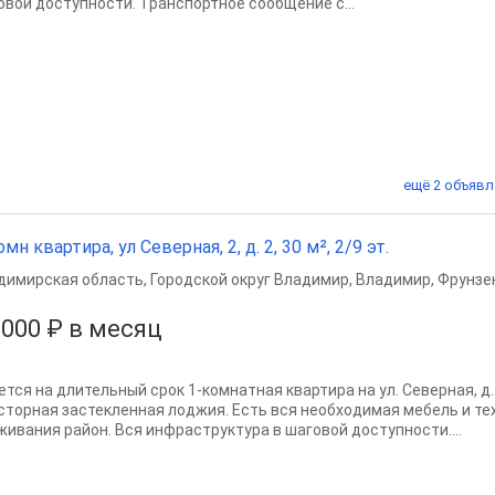
овой доступности. Транспортное сообщение с...
ещё 2 объявл
омн квартира, ул Северная, 2, д. 2, 30 м², 2/9 эт.
димирская область
,
Городской округ Владимир
,
Владимир
,
Фрунзе
 000 ₽ в месяц
тся на длительный срок 1-комнатная квартира на ул. Северная, д. 
сторная застекленная лоджия. Есть вся необходимая мебель и те
живания район. Вся инфраструктура в шаговой доступности....