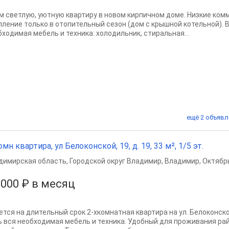
м светлую, уютную квартиру в новом кирпичном доме. Низкие ком
пление только в отопительный сезон (дом с крышной котельной). 
бходимая мебель и техника: холодильник, стиральная...
ещё 2 объявл
омн квартира, ул Белоконской, 19, д. 19, 33 м², 1/5 эт.
димирская область
,
Городской округ Владимир
,
Владимир
,
Октябр
 000 ₽ в месяц
ется на длительный срок 2-хкомнатная квартира на ул. Белоконской
ь вся необходимая мебель и техника. Удобный для проживания рай