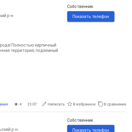
Собственник
кий р-н
Показать телефон
орода! Полностью кирпичный
енная территория, подземный
ения
4
23.07
Написать
В избранное
В сравнение
Собственник
ьский р-н
Показать телефон