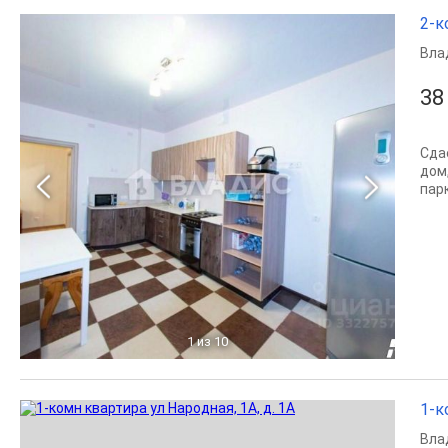
2-к
Вла
38
Сда
дом
пар
1
из 10
1-к
Вла