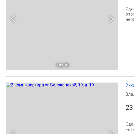
Сда
ото
нео
1
из 10
2-к
Вла
23
Сда
Ест