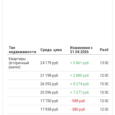
Тип
Изменение с
Средн. цена
Разброс
недвижимости
21.04.2026
Квартиры
(вторичный
24 179 руб.
+ 5 861 руб.
13 000 ..
рынок)
21 198 руб.
+ 2 880 руб.
12 000 ..
26 592 руб.
+ 8 274 руб.
15 000 ..
25 596 руб.
+ 7 277 руб.
15 000 ..
17 730 руб.
- 588 руб.
12 000 ..
17 938 руб.
- 380 руб.
12 000 ..