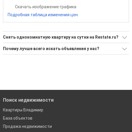
Скачать изображение графика
Подробная таблица изменения цен
Снять однокомнатную квартиру на сутки на Restate.ru?
Ищите, как Снять однокомнатную квартиру на сутки?
Почему лучше всего искать объявления у нас?
Воспользуйтесь нашим поиском по новостройкам, для
Все объявления проверены и проходят строгую
подбора подходящего вам варианта
модерацию
'Сохраните результаты поиска и возвращайтесь к нему,
Удобный поиск, есть подписка на новые объявления
когда это будет нужно'
Помогаем с подбором выгодных ипотечных программ в
банках во Владимире
Поиск недвижимости
Квартиры Владимир
База объектов
Продажа недвижимости