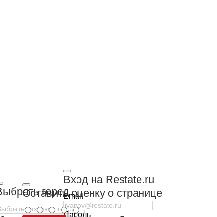
Вход на Restate.ru
Выбрать город
Оставить оценку о странице
Email
Пароль