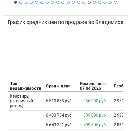
График средних цен по продаже во Владимире
Тип
Изменение с
Средн. цена
Разброс
недвижимости
07.04.2026
Квартиры
(вторичный
6 510 855 руб.
+ 366 980 руб.
2 950 000
рынок)
6 483 764 руб.
+ 339 890 руб.
2 990 000
6 643 381 руб.
+ 499 506 руб.
2 860 000