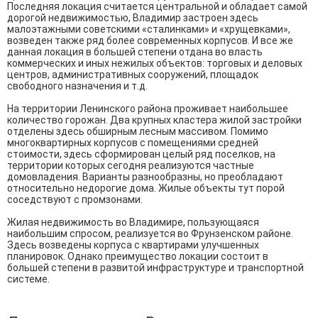
Последняя локация считается центральной и обладает самой
дорогой недвижимостью, Владимир застроен здесь
малоэтажными советскими «сталинками» и «хрущевками»,
возведен также ряд более современных корпусов. И все же
данная локация в большей степени отдана во власть
коммерческих и иных нежилых объектов: торговых и деловых
центров, административных сооружений, площадок
свободного назначения и т.д.
На территории Ленинского района проживает наибольшее
количество горожан. Два крупных кластера жилой застройки
отделены здесь обширным лесным массивом. Помимо
многоквартирных корпусов с помещениями средней
стоимости, здесь сформирован целый ряд поселков, на
территории которых сегодня реализуются частные
домовладения. Варианты разнообразны, но преобладают
относительно недорогие дома. Жилые объекты тут порой
соседствуют с промзонами.
Жилая недвижимость во Владимире, пользующаяся
наибольшим спросом, реализуется во Фрунзенском районе.
Здесь возведены корпуса с квартирами улучшенных
планировок. Однако преимущество локации состоит в
большей степени в развитой инфраструктуре и транспортной
системе.