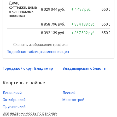
Дачи,
коттеджи, дома
8 029 044 руб.
+ 4 437 руб.
650 000 .
в коттеджных
поселках
8 858 796 руб.
+ 834 188 руб.
650 000 .
8 392 139 руб.
+ 367 532 руб.
650 000 .
Скачать изображение графика
Подробная таблица изменения цен
Городской округ Владимир
Владимирская область
Квартиры в районе
Ленинский
Лесной
Октябрьский
Мостострой
Фрунзенский
Вся недвижимость по районам