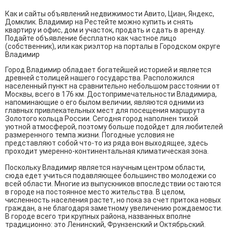
Как и сайты объявлений недвижимости Авито, Циан, Яндекс,
Домклик. Владимир на Рестейте можно купить и снять
квартиру и офис, дом и участок, продать и сдать в аренду.
Подайте объявление бесплатно как частное лицо
(собственник), или как риэлтор на порталы в Городском округе
Владимир
Город Владимир обладает богатейшей историей и является
древней столицей нашего государства. Расположился
населенный пункт на сравнительно небольшом расстоянии от
Москвы, всего в 176 км. Достопримечательности Владимира,
напоминающие о его былом величии, являются одними из
главных привлекательных мест для посещения маршрута
Золотого кольца России. Сегодня город наполнен тихой
уютной атмосферой, поэтому больше подойдет для любителей
размеренного темпа жизни. Погодные условия не
представляют собой что-то из ряда вон выходящее, здесь
проходит умеренно-континентальная климатическая зона.
Поскольку Владимир является научным центром области,
сюда едет учиться подавляющее большинство молодежи со
всей области. Многие из выпускников впоследствии остаются
в городе на постоянное место жительства. В целом,
численность населения растет, но пока за счет притока новых
граждан, а не благодаря заметному увеличению рождаемости.
В городе всего три крупных района, названных вполне
традиционно: это Ленинский, Фрунзенский и Октябрьский.