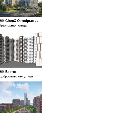
ЖК GloraX Октябрьский
Тракторная улица
ЖК Восток
Добросельская улица