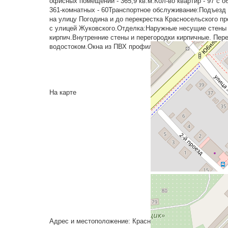
офисных помещений - 365,9 кв.м.Кол-во квартир - 97 с о
361-комнатных - 60Транспортное обслуживание:Подъезд
на улицу Погодина и до перекрестка Красносельского пр
с улицей Жуковского.Отделка:Наружные несущие стены -
кирпич.Внутренние стены и перегородки кирпичные. Пере
водостоком.Окна из ПВХ профиля.Двери: наружные - ме
На карте
Адрес и местоположение: Красное село, улица Жуковско