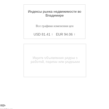
Индексы рынка недвижимости во
Владимире
Все графики изменения цен
USD 81.41 ↑ EUR 94.06 ↑
Карта недвижимости
Владимира
Ищите объявления рядом с
работой, парком или родными
Найти на карте
щадь