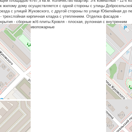
бщей площадью 4767,5 кв.м. Количество квартир: 3-х комнатных - 12-х к
 к жилому дому осуществляется с одной стороны с улицы Добросельско
оезда с улицей Жуковского, с другой стороны по улице Юбилейная до п
 трехслойная кирпичная кладка с утеплением. Отделка фасадов -
крытия - сборные ж/б плиты.Кровля - плоская, рулонная с внутренним
таллические противопожарные
го, 29