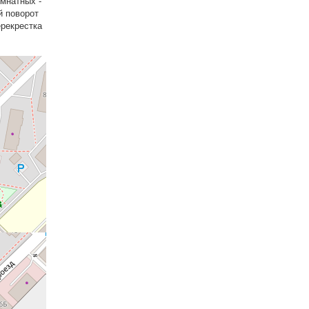
омнатных -
й поворот
ерекрестка