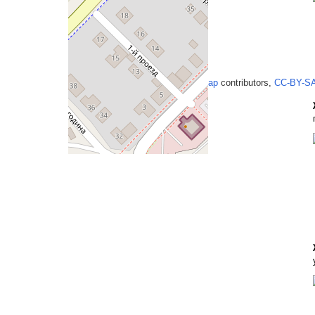
+
−
Leaflet
| Map data ©
OpenStreetMap
contributors,
CC-BY-S