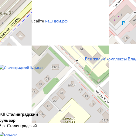
о ознакомиться на сайте
наш.дом.рф
Все жилые комплексы Вла
ЖК Сталинградский
бульвар
б-р. Сталинградский