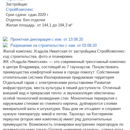
Застройщик:
СтройКомплекс
Срок сдачи:
сдан 2020 г
Отделка:
Без отделки
Жилая площадь:
от 144,1 до 194,3 м²
Проектная декларация с изм. от 13.08.20
Разрешение на строительство с изм. от 03.08.20
Жилой комплекс Усадьба Никитская от застройщика СтройКомплекс:
ход строительства, фото и планировки.
ЖК «Усадьба Никитская» — это современный трехэтажный комплекс
в центре Владимира, состоящий из 7 таунхаусов. Почувствовать
преимущества комфортной жизни в городе помогут: Собственная
отопительная система Изолированная придомовая территория
Отдельный гараж с электрическими рольставнями Развитая
инфраструктура, места культуры в пешей доступности. Отличный
внешний вид и прекрасная тепло- и звукоизоляция обеспечены
особой технологией возведения стен. Монолитные перекрытия с
наружными стенами из глиняного кирпича, дублируются слоями
минеральной ваты и штукатурки. Ваш дом не отсыреет и сохранит
нужную температуру зимой и летом. Таунхаус на Костерином
переулке (второе имя комплекса) имеет ряд дополнительных
преимуществ: Возможность планировки внутренних перегородок по
индивидуальному заказу Готовая «черновая отделка»: стяжка пола,