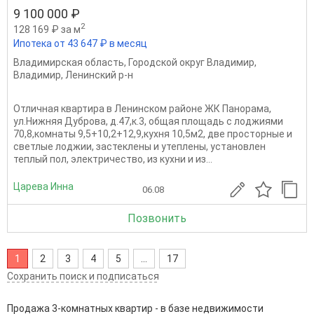
9 100 000 ₽
2
128 169 ₽ за м
Ипотека от 43 647 ₽ в месяц
Владимирская область
,
Городской округ Владимир
,
Владимир
,
Ленинский р-н
Отличная квартира в Ленинском районе ЖК Панорама,
ул.Нижняя Дуброва, д.47,к.3, общая площадь с лоджиями
70,8,комнаты 9,5+10,2+12,9,кухня 10,5м2, две просторные и
светлые лоджии, застеклены и утеплены, установлен
теплый пол, электричество, из кухни и из...
Царева Инна
06.08
Позвонить
1
2
3
4
5
...
17
Сохранить поиск и подписаться
Продажа 3-комнатных квартир - в базе недвижимости