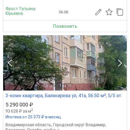
Фрост Татьяна
06.08
Юрьевна
Позвонить
1
из 10
3-комн квартира, Балакирева ул, 41а, 56.50 м², 5/5 эт.
5 290 000 ₽
2
93 628 ₽ за м
Ипотека от 25 373 ₽ в месяц
Владимирская область
,
Городской округ Владимир
,
Владимир
,
Октябрьский р-н