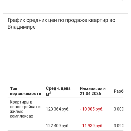
График средних цен по продаже квартир во
Владимире
Средн. цена
Тип
Изменение с
Разброс
2
недвижимости
21.04.2026
м
Квартиры в
новостройках и
123 364 руб.
- 10 985 руб.
3 000 000
жилых
комплексах
122 409 руб.
- 11 939 руб.
3 090 000