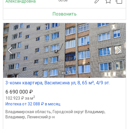
06.08
Александровна
Позвонить
1
из 10
3-комн квартира, Василисина ул, 8, 65 м², 4/9 эт.
6 690 000 ₽
2
102 923 ₽ за м
Ипотека от 32 088 ₽ в месяц
Владимирская область
,
Городской округ Владимир
,
Владимир
,
Ленинский р-н