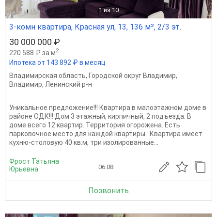
1
из 10
3-комн квартира, Красная ул, 13, 136 м², 2/3 эт.
30 000 000 ₽
2
220 588 ₽ за м
Ипотека от 143 892 ₽ в месяц
Владимирская область
,
Городской округ Владимир
,
Владимир
,
Ленинский р-н
Уникальное предложение!!! Квартира в малоэтажном доме в
районе ОДК!!! Дом 3 этажный, кирпичный, 2 подъезда. В
доме всего 12 квартир. Территория огорожена. Есть
парковочное место для каждой квартиры. Квартира имеет
кухню-столовую 40 кв.м, три изолированные...
Фрост Татьяна
06.08
Юрьевна
Позвонить