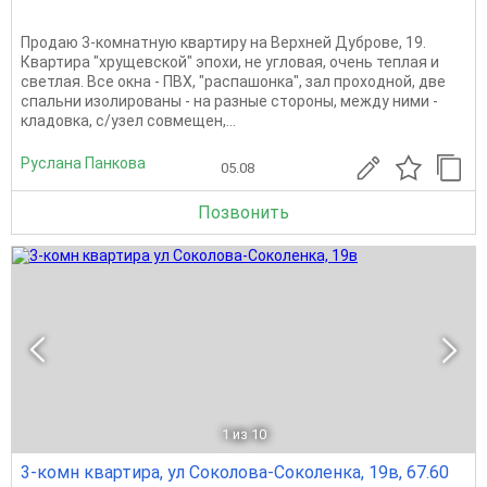
Продаю 3-комнатную квартиру на Верхней Дуброве, 19.
Квартира "хрущевской" эпохи, не угловая, очень теплая и
светлая. Все окна - ПВХ, "распашонка", зал проходной, две
спальни изолированы - на разные стороны, между ними -
кладовка, с/узел совмещен,...
Руслана Панкова
05.08
Позвонить
1
из 10
3-комн квартира, ул Соколова-Соколенка, 19в, 67.60