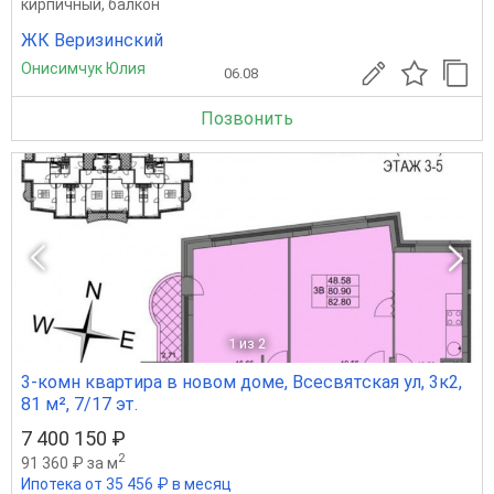
кирпичный, балкон
ЖК Веризинский
Онисимчук Юлия
06.08
Позвонить
1
из 2
3-комн квартира в новом доме, Всесвятская ул, 3к2,
81 м², 7/17 эт.
7 400 150 ₽
2
91 360 ₽ за м
Ипотека от 35 456 ₽ в месяц