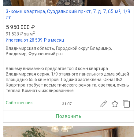
1
из 10
3-комн квартира, Суздальский пр-кт, 7, д. 7, 65 м², 1/9
эт.
5 950 000 ₽
2
91 538 ₽ за м
Ипотека от 28 539 ₽ в месяц
Владимирская область
,
Городской округ Владимир
,
Владимир
,
Фрунзенский р-н
Вашему вниманию предлагается 3 комн.квартира.
Владимирская серия. 1/9 этажного панельного дома общей
площадью 65,6 кв.метров. Лоджия застеклена. Окна ПВХ.
Квартира требует косметического ремонта, светлая, очень
теплая. Комнаты изолированные....
Собственник
31.07
Позвонить