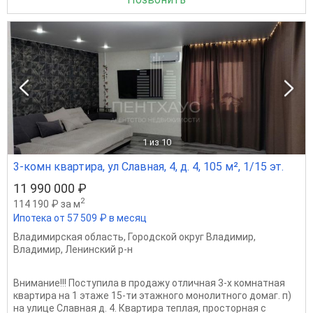
1
из 10
3-комн квартира, ул Славная, 4, д. 4, 105 м², 1/15 эт.
11 990 000 ₽
2
114 190 ₽ за м
Ипотека от 57 509 ₽ в месяц
Владимирская область
,
Городской округ Владимир
,
Владимир
,
Ленинский р-н
Внимание!!! Поступила в продажу отличная 3-х комнатная
квартира на 1 этаже 15-ти этажного монолитного домаг. п)
на улице Славная д. 4. Квартира теплая, просторная с