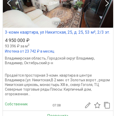
1
из 10
3-комн квартира, ул Никитская, 25, д. 25, 53 м², 2/3 эт.
4 950 000 ₽
2
93 396 ₽ за м
Ипотека от 23 742 ₽ в месяц
Владимирская область
,
Городской округ Владимир
,
Владимир
,
Октябрьский р-н
Продаётся просторная 3-комн. квартира в центре
Владимира (ул. Никитская,В 2 мин. от Золотых ворот , рядом
Никитская церковь, монастырь XIII в., сквер Гоголя, ТЦ
Северные торговые ряды Плюсы: Кирпичный дом,
огороженная...
Собственник
07.08
Позвонить