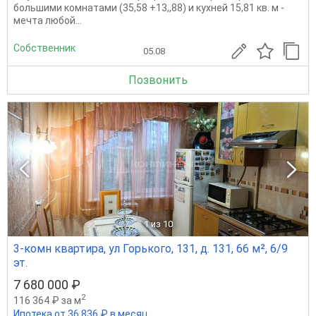
большими комнатами (35,58 +13,,88) и кухней 15,81 кв. м -
мечта любой...
Собственник
05.08
Позвонить
1
из 10
3-комн квартира, ул Горького, 131, д. 131, 66 м², 6/9
эт.
7 680 000 ₽
2
116 364 ₽ за м
Ипотека от 36 836 ₽ в месяц