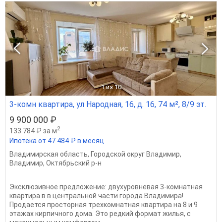
1
из 10
3-комн квартира, ул Народная, 16, д. 16, 74 м², 8/9 эт.
9 900 000 ₽
2
133 784 ₽ за м
Ипотека от 47 484 ₽ в месяц
Владимирская область
,
Городской округ Владимир
,
Владимир
,
Октябрьский р-н
Эксклюзивное предложение: двухуровневая 3-комнатная
квартира в в центральной части города Владимира!
Продается просторная трехкомнатная квартира на 8 и 9
этажах кирпичного дома. Это редкий формат жилья, с