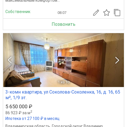
максимальным комфортом...
Собственник
08.07
Позвонить
1
из 10
3-комн квартира, ул Соколова-Соколенка, 16, д. 16, 65
м², 1/9 эт.
5 650 000 ₽
2
86 923 ₽ за м
Ипотека от 27 100 ₽ в месяц
Владимирская область
,
Городской округ Владимир
,