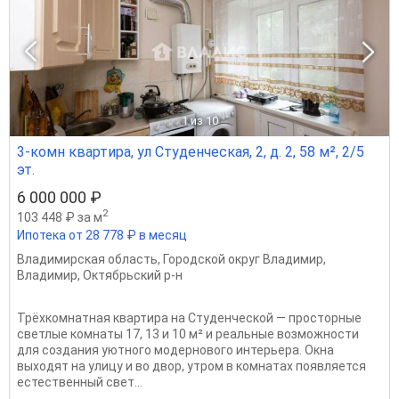
1
из 10
3-комн квартира, ул Студенческая, 2, д. 2, 58 м², 2/5
эт.
6 000 000 ₽
2
103 448 ₽ за м
Ипотека от 28 778 ₽ в месяц
Владимирская область
,
Городской округ Владимир
,
Владимир
,
Октябрьский р-н
Трёхкомнатная квартира на Студенческой — просторные
светлые комнаты 17, 13 и 10 м² и реальные возможности
для создания уютного модернового интерьера. Окна
выходят на улицу и во двор, утром в комнатах появляется
естественный свет...