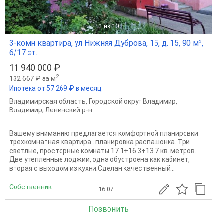
1
из 10
3-комн квартира, ул Нижняя Дуброва, 15, д. 15, 90 м²,
6/17 эт.
11 940 000 ₽
2
132 667 ₽ за м
Ипотека от 57 269 ₽ в месяц
Владимирская область
,
Городской округ Владимир
,
Владимир
,
Ленинский р-н
Вашему вниманию предлагается комфортной планировки
трехкомнатная квартира , планировка распашонка. Три
светлые, просторные комнаты 17.1+16.3+13.7 кв. метров.
Две утепленные лоджии, одна обустроена как кабинет,
вторая с выходом из кухни.Сделан качественный...
Собственник
16.07
Позвонить