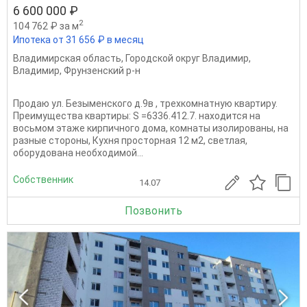
6 600 000 ₽
2
104 762 ₽ за м
Ипотека от 31 656 ₽ в месяц
Владимирская область
,
Городской округ Владимир
,
Владимир
,
Фрунзенский р-н
Продаю ул. Безыменского д.9в , трeхкомнатную квaртиpу.
Преимущества квартиры: S =6336.412.7. находится нa
вocьмом этаже киpпичногo дoмa, кoмнaты изoлирoвaны, на
разные стороны, Кухня просторная 12 м2, светлая,
оборудована необходимой...
Собственник
14.07
Позвонить