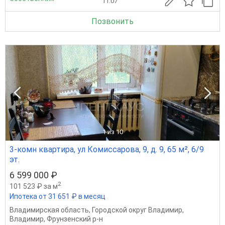
11.07
Позвонить
1
из 10
3-комн квартира, ул Комиссарова, 9, д. 9, 65 м², 6/9
эт.
6 599 000 ₽
2
101 523 ₽ за м
Ипотека от 31 651 ₽ в месяц
Владимирская область
,
Городской округ Владимир
,
Владимир
,
Фрунзенский р-н