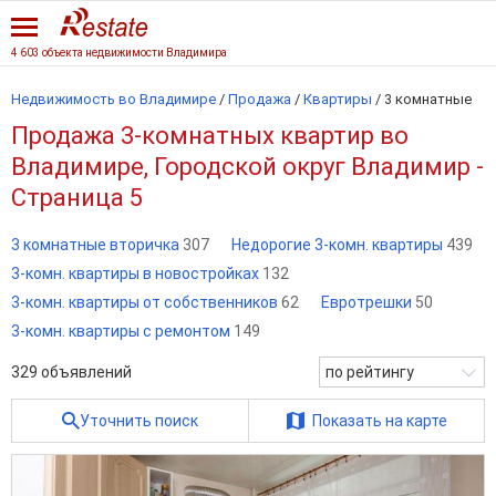
4 603 объекта недвижимости Владимира
Недвижимость во Владимире
/
Продажа
/
Квартиры
/
3 комнатные
Продажа 3-комнатных квартир во
Владимире, Городской округ Владимир -
Страница 5
3 комнатные вторичка
307
Недорогие 3-комн. квартиры
439
3-комн. квартиры в новостройках
132
3-комн. квартиры от собственников
62
Евротрешки
50
3-комн. квартиры с ремонтом
149
329
объявлений
по рейтингу
Уточнить поиск
Показать на карте