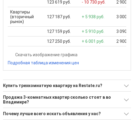
123 619 руб.
- 10 730 руб.
2 900 000
Квартиры
(вторичный
127 187 руб.
+ 5 938 руб.
3 000 000
рынок)
127 159 руб.
+ 5 910 руб.
3 090 000
127 250 руб.
+ 6 001 руб.
2 900 000
Скачать изображение графика
Подробная таблица изменения цен
Купить трехкомнатную квартиру на Restate.ru?
Ищите, как Купить трехкомнатную квартиру?
Продажа 3-комнатных квартир сколько стоят в во
Владимире?
329 актуальных и проверенных объявлений
Минимальная цена: 700 000 Р. Максимальная цена: 30 000
Воспользуйтесь нашим поиском по новостройкам, для
Почему лучше всего искать объявления у нас?
000 Р; Средняя: 8 978 868 Р
подбора подходящего вам варианта
Все объявления проверены и проходят строгую
Средняя цена за м2: 120 802 Р
'Сохраните результаты поиска и возвращайтесь к нему,
модерацию
когда это будет нужно'