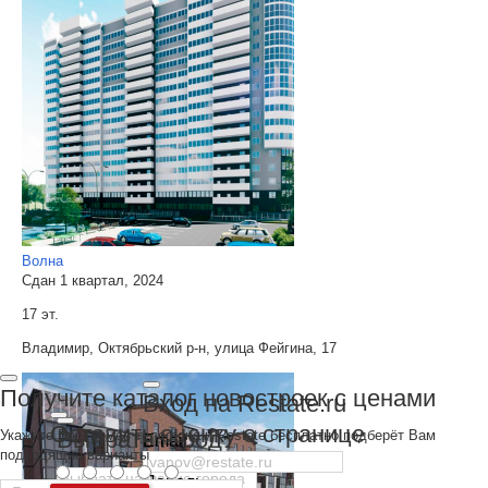
Волна
Сдан 1 квартал, 2024
17 эт.
Владимир, Октябрьский р-н, улица Фейгина, 17
Получите каталог новостроек с ценами
Вход на Restate.ru
Оставить оценку о странице
Выбрать город
Укажите Ваш номер телефона и Restate бесплатно подберёт Вам
Email
подходящие варианты
Пароль