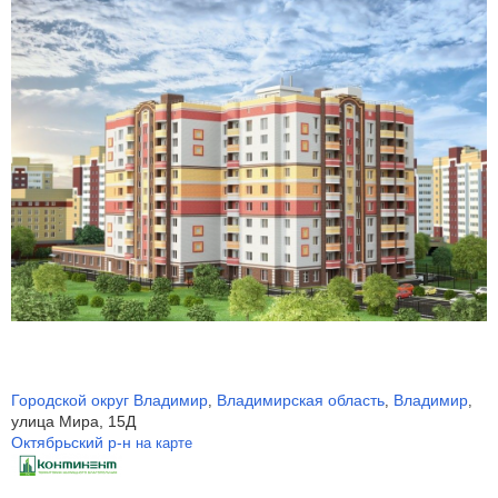
Городской округ Владимир
Владимирская область
Владимир
,
,
,
улица Мира, 15Д
Октябрьский р-н
на карте