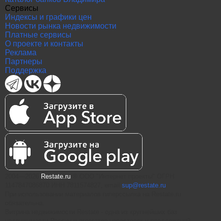
Сервисы
Индексы и графики цен
Новости рынка недвижимости
Платные сервисы
О проекте и контакты
Реклама
Партнеры
Поддержка
2004—2026
Restate.ru
® ООО "Интернет проекты" ОГРН
1147847086870 ИНН 7811574827, email
sup@restate.ru
При использовании материалов гиперссылка на Restate.ru
обязательна.
Витрина недвижимости Restate - одна из крупнейших баз
недвижимости России и агрегатор новостроек и предложений