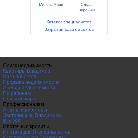
Милова Майя
Скидан
Вероника
Каталог специалистов
Закрытая база объектов
Поиск недвижимости
Квартиры Владимир
База объектов
Продажа недвижимости
Аренда недвижимости
По районам
Поиск по карте
Профессионалам
Агенты и риэлторы
Застройщики Владимира
Все ЖК
Ипотечные кредиты
Ипотека для IT-специалистов
Каталог банков Владимира