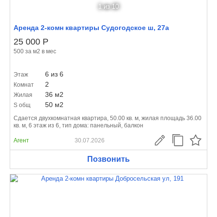
1
из 10
Аренда 2-комн квартиры Судогодское ш, 27а
25 000
Р
500 за м
2
в мес
6 из 6
Этаж
2
Комнат
36 м
2
Жилая
50 м
2
S общ
Сдается двухкомнатная квартира, 50.00 кв. м, жилая площадь 36.00
кв. м, 6 этаж из 6, тип дома: панельный, балкон
Агент
30.07.2026
Позвонить