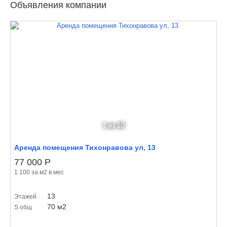
Объявления компании
1
из 10
Аренда помещения Тихонравова ул, 13
77 000
Р
1 100 за м
2
в мес
13
Этажей
70 м
2
S общ