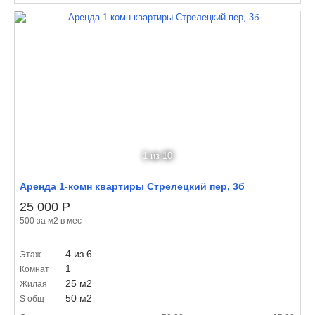
1
из 10
Аренда 1-комн квартиры Стрелецкий пер, 3б
25 000
Р
500 за м
2
в мес
4 из 6
Этаж
1
Комнат
25 м
2
Жилая
50 м
2
S общ