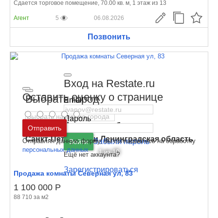
Сдается торговое помещение, 70.00 кв. м, 1 этаж из 13
Агент
5
06.08.2026
Позвонить
Вход на Restate.ru
Оставить оценку о странице
Выбрать город
Email
Пароль
Москва
и
Московская область
Отправить
Санкт-Петербург
и
Ленинградская область
Отправляя данную форму, вы соглашаетесь на обработку
Забыли пароль
Войти
персональных данных
1
из 10
Ещё нет аккаунта?
Зарегистрироваться
Продажа комнаты Северная ул, 83
1 100 000
Р
88 710 за м
2