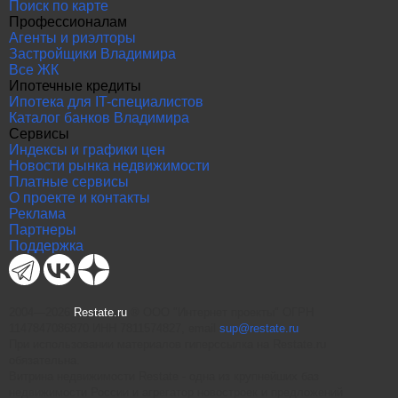
Поиск по карте
Профессионалам
Агенты и риэлторы
Застройщики Владимира
Все ЖК
Ипотечные кредиты
Ипотека для IT-специалистов
Каталог банков Владимира
Сервисы
Индексы и графики цен
Новости рынка недвижимости
Платные сервисы
О проекте и контакты
Реклама
Партнеры
Поддержка
2004—2026
Restate.ru
® ООО "Интернет проекты" ОГРН
1147847086870 ИНН 7811574827, email
sup@restate.ru
При использовании материалов гиперссылка на Restate.ru
обязательна.
Витрина недвижимости Restate - одна из крупнейших баз
недвижимости России и агрегатор новостроек и предложений