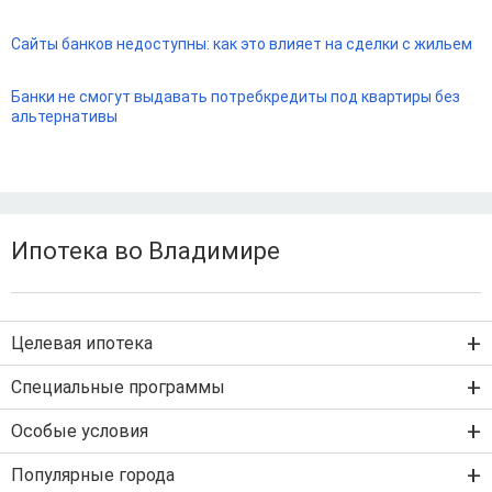
Сайты банков недоступны: как это влияет на сделки с жильем
Банки не смогут выдавать потребкредиты под квартиры без
альтернативы
Ипотека во Владимире
Целевая ипотека
Ипотека на новостройку
Специальные программы
Ипотека на вторичку
Семейная ипотека
Особые условия
Ипотека на строительство дома
Военная ипотека
Льготная ипотека с господдержкой
Популярные города
IT-ипотека
Рефинансирование ипотеки