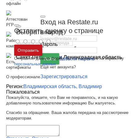
офлайн
Аттестован
Вход на Restate.ru
РГР
Оставить оценку о странице
Выбрать город
Email
Работает в
Пароль
компании РГР
Москва
и
Московская область
Отправить
Санкт-Петербург
и
Ленинградская область
Отправляя данную форму, вы соглашаетесь на обработку
Забыли пароль
Войти
Есть
персональных данных
Ещё нет аккаунта?
сертификаты
Зарегистрироваться
О профессионале
Регион:
Владимирская область, Владимир
Пожаловаться
Пожалуйста, опишите, что Вам не понравилось, и на какую
добавленную пользователем информацию Вы жалуетесь.
Спасибо за обращение. Ваша жалоба передана на рассмотрение
модераторам.