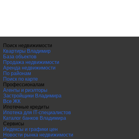
Поиск недвижимости
Квартиры Владимир
База объектов
Продажа недвижимости
Аренда недвижимости
По районам
Поиск по карте
Профессионалам
Агенты и риэлторы
Застройщики Владимира
Все ЖК
Ипотечные кредиты
Ипотека для IT-специалистов
Каталог банков Владимира
Сервисы
Индексы и графики цен
Новости рынка недвижимости