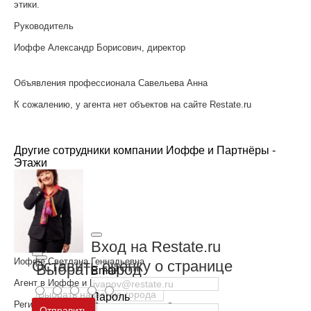
этики.
Руководитель
Иоффе Александр Борисович, директор
Объявления профессионала Савельева Анна
К сожалению, у агента нет объектов на сайте Restate.ru
Другие сотрудники компании Иоффе и Партнёры -
Этажи
Вход на Restate.ru
Иоффе Светлана Геннадьевна
Оставить оценку о странице
Выбрать город
Email
Агент в Иоффе и Партнёры - Этажи
Пароль
Регион:
Владимир
Москва
и
Московская область
Отправить