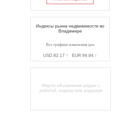
Индексы рынка недвижимости во
Владимире
Все графики изменения цен
USD 82.17 ↑ EUR 94.84 ↑
Карта недвижимости
Владимира
Ищите объявления рядом с
работой, парком или родными
Найти на карте