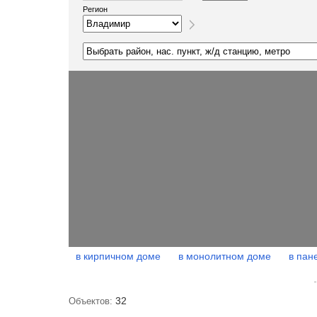
Регион
в кирпичном доме
в монолитном доме
в пан
32
Объектов: