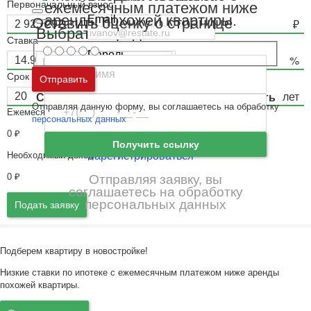
Первоначальный взнос
ежемесячным платежом ниже
аренды похожей квартиры.
Email
Оставить оценку о странице
Выбрать город
Ставка
Пароль
Срок
Москва
и
Московская область
Отправить
Ошибка авторизации
Санкт-Петербург
и
Ленинградская область
Отправляя данную форму, вы соглашаетесь на обработку
Ежемесячный платёж
Забыли пароль
Войти
персональных данных
0
₽
Ещё нет аккаунта?
Получить ссылку
Необходимый доход
Зарегистрироваться
0
₽
Отправляя заявку, вы
соглашаетесь на обработку
персональных данных
Подать заявку
Подберем квартиру в новостройке!
Низкие ставки по ипотеке с ежемесячным платежом ниже аренды
похожей квартиры.