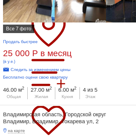
Все 7 фото
Продать быстрее
25 000
Р
в месяц
(в у.е.)
Следить за изменением цены
Бесплатно оцени свою квартиру
2
2
2
46.00 м
27.00 м
6.00 м
4 из 5
Общая
Жилая
Кухня
Этаж
Владимирская область, Городской округ
Владимир, Владимир, Токарева ул, 2
на карте