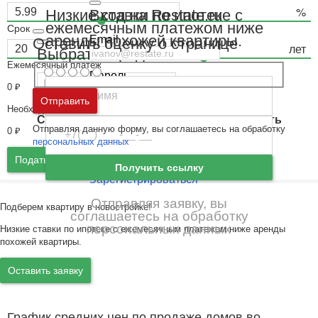
Вход на Restate.ru
Низкие ставки по ипотеке с
ежемесячным платежом ниже
Срок
аренды похожей квартиры.
Email
Оставить оценку о странице
Выбрать город
Ежемесячный платёж
Пароль
0
₽
Москва
и
Московская область
Отправить
Необходимый доход
Ошибка авторизации
Санкт-Петербург
и
Ленинградская область
Отправляя данную форму, вы соглашаетесь на обработку
0
₽
Забыли пароль
Войти
персональных данных
Ещё нет аккаунта?
Подать заявку
Получить ссылку
Зарегистрироваться
Отправляя заявку, вы
Подберем квартиру в новостройке!
соглашаетесь на обработку
персональных данных
Низкие ставки по ипотеке с ежемесячным платежом ниже аренды
похожей квартиры.
Оставить заявку
График средних цен по продаже домов во