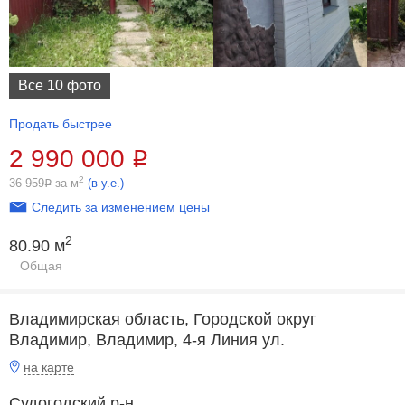
Все 10 фото
Продать быстрее
2 990 000
Р
2
36 959
за м
(в у.е.)
Р
Следить за изменением цены
2
80.90 м
Общая
Владимирская область, Городской округ
Владимир, Владимир, 4-я Линия ул.
на карте
Судогодский р-н