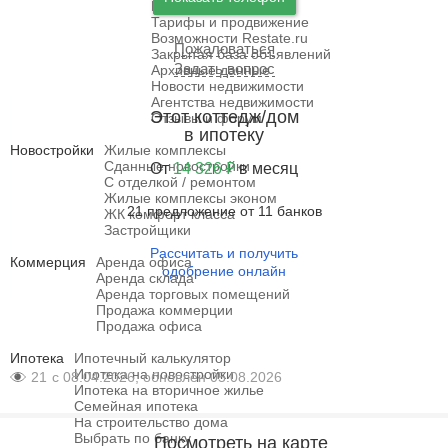
Как дать объявление
Тарифы и продвижение
Возможности Restate.ru
Пожаловаться
Закрытая база объявлений
Задать вопрос
Архивные данные
Новости недвижимости
Агентства недвижимости
Этот коттедж/дом
Отзывы и форум
в ипотеку
Новостройки
Жилые комплексы
Сданные новостройки
От
14 326 ₽
в месяц
С отделкой / ремонтом
Жилые комплексы эконом
21 предложение от 11 банков
ЖК комфорт класса
Застройщики
Рассчитать и получить
Коммерция
Аренда офиса
одобрение онлайн
Аренда склада
Аренда торговых помещений
Продажа коммерции
Продажа офиса
Ипотека
Ипотечный калькулятор
Ипотека на новостройки
21
с 08.04.2026, обновлён 05.08.2026
Ипотека на вторичное жилье
Семейная ипотека
На строительство дома
Выбрать по банку
Посмотреть на карте