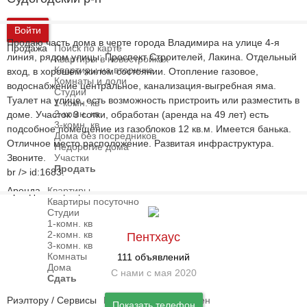
Войти
Продаю часть дома в черте города Владимира на улице 4-я
Продажа
Поиск по карте
линия, рядом улицы: Проспект Строителей, Лакина. Отдельный
Квартиры в новостройках
Квартиры на вторичке
вход, в хорошем жилом состоянии. Отопление газовое,
Комнаты и доли
водоснабжение центральное, канализация-выгребная яма.
Студии
Туалет на улице, есть возможность пристроить или разместить в
1-комн. кв
2-комн. кв
доме. Участок 3 сотки, обработан (аренда на 49 лет) есть
3-комн. кв
подсобное помещение из газоблоков 12 кв.м. Имеется банька.
Дома без посредников
Отличное место расположение. Развитая инфраструктура.
Недорогие дома
Звоните.
Участки
Продать
br /> id:1683.
Аренда
Квартиры
Квартиры посуточно
Студии
1-комн. кв
2-комн. кв
Пентхаус
3-комн. кв
Комнаты
111 объявлений
Дома
С нами с мая 2020
Сдать
Риэлтору / Сервисы
Индексы и графики цен
Показать телефон