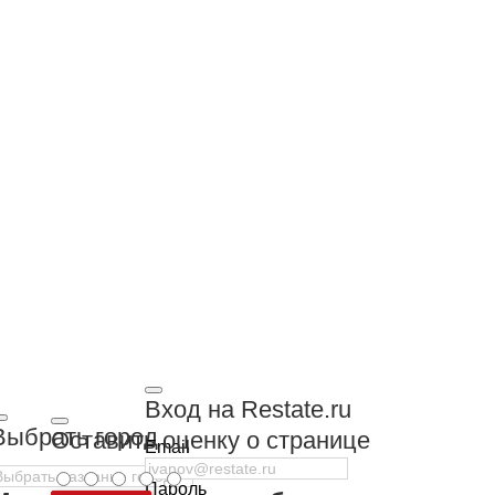
Вход на Restate.ru
Выбрать город
Оставить оценку о странице
Email
Пароль