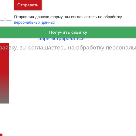
Москва
и
Московская область
Отправить
Ошибка авторизации
Санкт-Петербург
и
Ленинградская област
Отправляя данную форму, вы соглашаетесь на обработку
Забыли пароль
Войти
персональных данных
Ещё нет аккаунта?
Получить ссылку
Зарегистрироваться
заявку, вы соглашаетесь на обработку
персональ