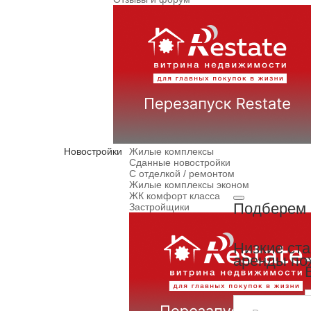
Новостройки
Жилые комплексы
Сданные новостройки
С отделкой / ремонтом
Жилые комплексы эконом
ЖК комфорт класса
Подберем 
Застройщики
Низкие ст
аренды по