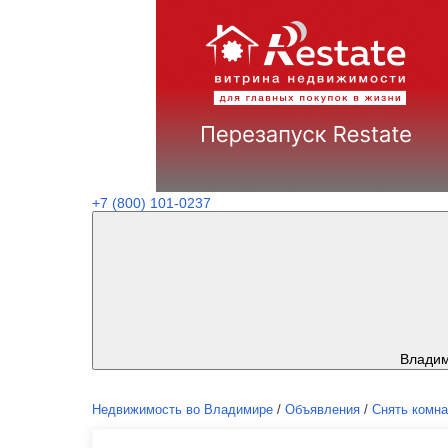
+7 (800) 101-0237
Влади
Недвижимость во Владимире
/
Объявления
/
Снять комна