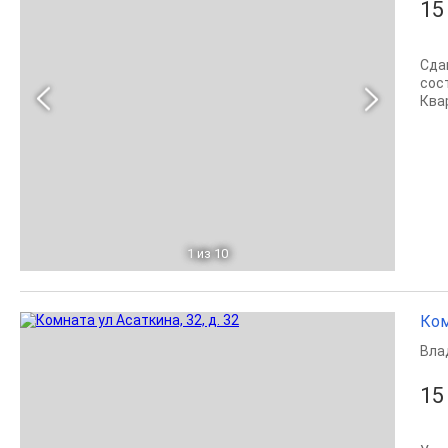
15
Сда
сос
Ква
1
из 10
Ком
Вла
15