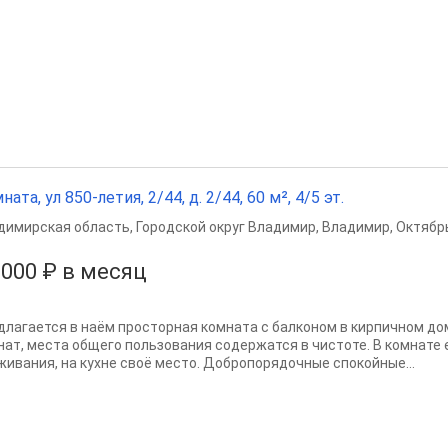
ната, ул 850-летия, 2/44, д. 2/44, 60 м², 4/5 эт.
димирская область
,
Городской округ Владимир
,
Владимир
,
Октябр
 000 ₽ в месяц
длагается в наём просторная комната с балконом в кирпичном дом
нат, места общего пользования содержатся в чистоте. В комнате
живания, на кухне своё место. Добропорядочные спокойные...