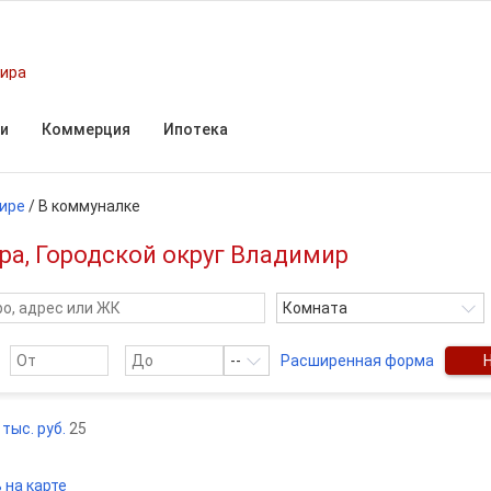
мира
и
Коммерция
Ипотека
тире
/
В коммуналке
а, Городской округ Владимир
Комната
--
Расширенная форма
 тыс. руб.
25
 на карте