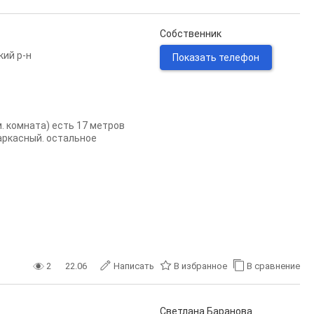
Собственник
кий р-н
Показать телефон
. комната) есть 17 метров
каркасный. остальное
2
22.06
Написать
В избранное
В сравнение
Светлана Баранова