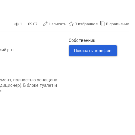
1
09.07
Написать
В избранное
В сравнение
Собственник
кий р-н
Показать телефон
ремонт, полностью оснащена
диционер). В блоке туалет и
..