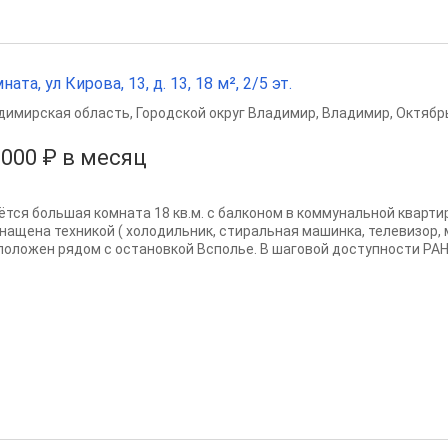
ната, ул Кирова, 13, д. 13, 18 м², 2/5 эт.
димирская область
,
Городской округ Владимир
,
Владимир
,
Октябр
 000 ₽ в месяц
ётся большая комната 18 кв.м. с балконом в коммунальной кварти
снащена техникой ( холодильник, стиральная машинка, телевизор,
положен рядом с остановкой Всполье. В шаговой доступности РАНХи