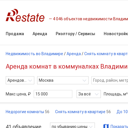
4 046 объектов недвижимости Влади
Продажа
Аренда
Риэлтору / Сервисы
Новостройк
Недвижимость во Владимире
/
Аренда
/
Снять комнату в квар
Аренда комнат в коммуналках Владимир
Арендовать
Москва
Макс цена, ₽
За всё
Площадь,
м²
Недорогие комнаты
56
Снять комнату в квартире
56
До 10
41
объявление
по убыванию цены
Показать