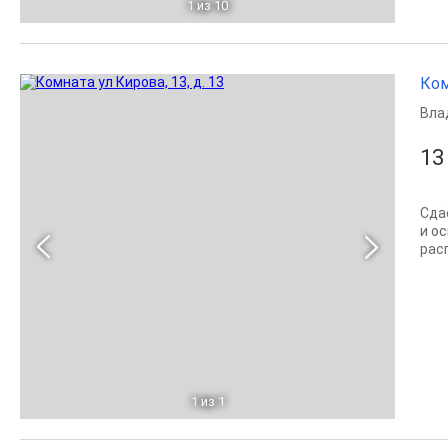
1
из 10
Ком
Вла
13
Сда
и о
рас
1
из 1