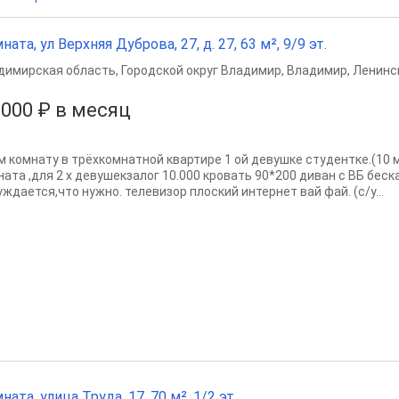
ната, ул Верхняя Дуброва, 27, д. 27, 63 м², 9/9 эт.
димирская область
,
Городской округ Владимир
,
Владимир
,
Ленинс
 000 ₽ в месяц
м комнату в трёхкомнатной квартире 1 ой девушке студентке.(10 м
ната ,для 2 х девушекзалог 10.000 кровать 90*200 диван с ВБ бес
ждается,что нужно. телевизор плоский интернет вай фай. (с/у...
ната, улица Труда, 17, 70 м², 1/2 эт.