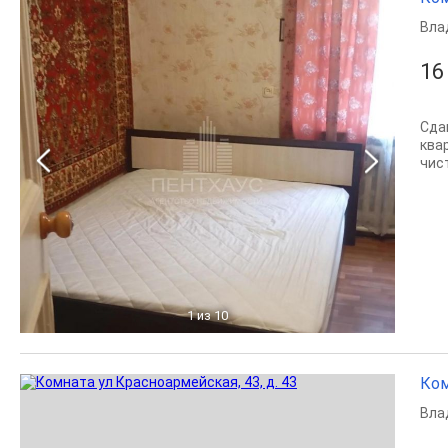
Вла
16
Сда
ква
чис
1
из 10
Ком
Вла