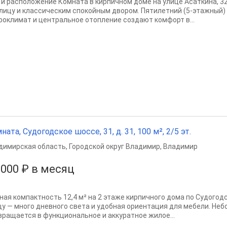
 и расположение Комната в кирпичном доме на улице Асаткина, 3
улицу и классическим спокойным двором. Пятилетний (5-этажный)
роклимат и центральное отопление создают комфорт в...
ната, Судогодское шоссе, 31, д. 31, 100 м², 2/5 эт.
димирская область
,
Городской округ Владимир
,
Владимир
 000 ₽ в месяц
ная компактность 12,4 м² на 2 этаже кирпичного дома по Судогод
цу — много дневного света и удобная ориентация для мебели. Не
вращается в функциональное и аккуратное жилое...