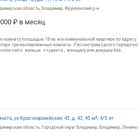
димирская область
,
Владимир
,
Фрунзенский р-н
 000 ₽ в месяц
ю комнату площадью 18 кв. м в коммунальной квартире по адресу у
ртире три изолированные комнаты . Рассмотрим одного порядочног
топлотного жильца : студента , женщину или девушку без...
ната, ул Красноармейская, 43, д. 43, 45 м², 4/5 эт.
димирская область
,
Городской округ Владимир
,
Владимир
,
Ленинс