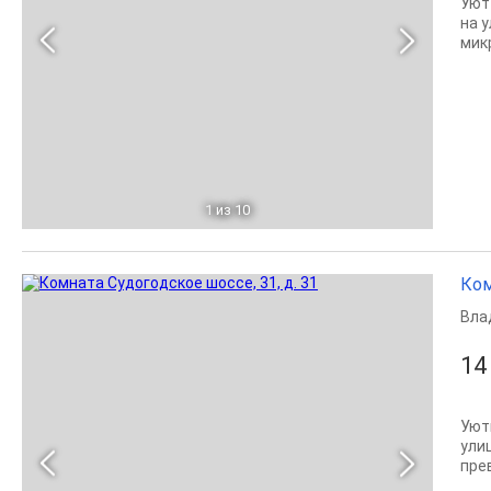
Уют
на 
мик
1
из 10
Ком
Вла
14
Уют
ули
пре