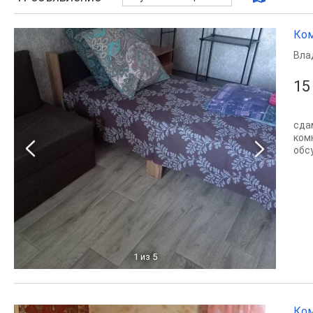
Ком
Вла
15
сда
ком
обсу
1
из 5
Ком