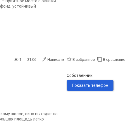
2 — приятное место с окнами
 фонд, устойчивый
1
21.06
Написать
В избранное
В сравнение
Собственник
Показать телефон
скому шоссе, окно выходит на
большая площадь легко