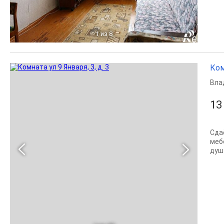
1
из 8
Комн
Вла
13
Сда
меб
душ