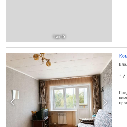
1
из 10
Ком
Вла
14
Пре
ком
про