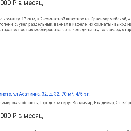
 000 ₽ в месяц
ю комнату, 17 кв.м, в 2-комнатной квартире на Красноармейской, 
тоянии, с/узел раздельный. ванная в кафеле, из комнаты - выход н
ртира полностью меблирована, есть холодильник, телевизор, стир
ната, ул Асаткина, 32, д. 32, 70 м², 4/5 эт.
димирская область
,
Городской округ Владимир
,
Владимир
,
Октябр
 000 ₽ в месяц