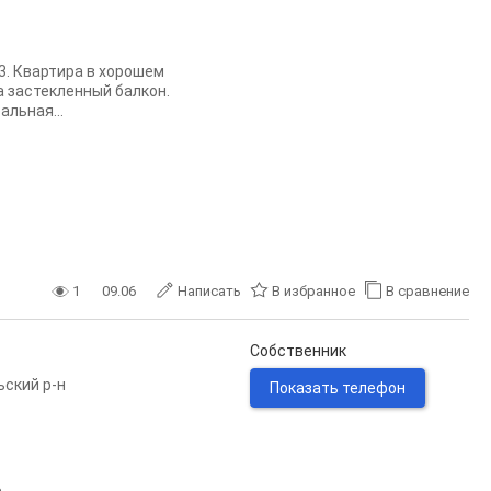
43. Квартира в хорошем
а застекленный балкон.
альная...
1
09.06
Написать
В избранное
В сравнение
Собственник
ьский р-н
Показать телефон