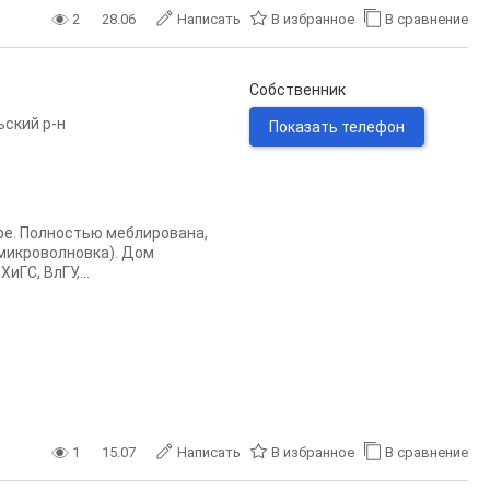
2
28.06
Написать
В избранное
В сравнение
Собственник
ьский р-н
Показать телефон
ре. Полностью меблирована,
 микроволновка). Дом
ГС, ВлГУ,...
1
15.07
Написать
В избранное
В сравнение