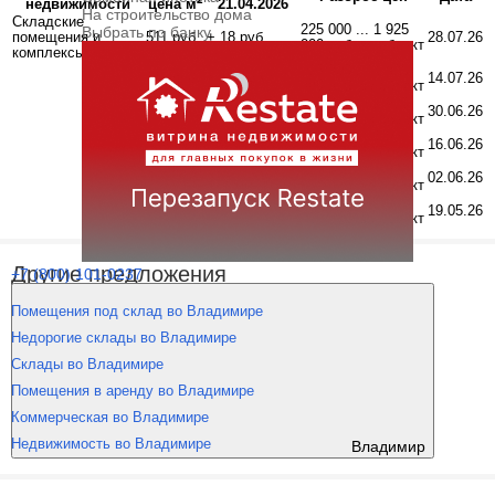
недвижимости
цена м
21.04.2026
На строительство дома
Складские
225 000 ... 1 925
Выбрать по банку
помещения и
511 руб.
+ 18 руб.
28.07.26
000 руб. за объект
комплексы
225 000 ... 1 925
511 руб.
+ 18 руб.
14.07.26
000 руб. за объект
225 000 ... 1 925
511 руб.
+ 18 руб.
30.06.26
000 руб. за объект
129 600 ... 1 925
459 руб.
- 35 руб.
16.06.26
000 руб. за объект
129 600 ... 1 925
459 руб.
- 35 руб.
02.06.26
000 руб. за объект
129 600 ... 1 925
448 руб.
- 46 руб.
19.05.26
000 руб. за объект
Другие предложения
+7 (800) 101-0237
Помещения под склад во Владимире
Недорогие склады во Владимире
Склады во Владимире
Помещения в аренду во Владимире
Коммерческая во Владимире
Недвижимость во Владимире
Владимир