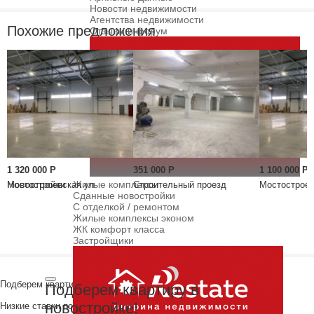
Новости недвижимости
Агентства недвижимости
Похожие предложения
Отзывы и форум
1 320 000
Р
351 000
Р
1 100 000
Р
Новостройки
Жилые комплексы
Мостостроевская ул
Строительный проезд
Мостостроев
Сданные новостройки
С отделкой / ремонтом
Жилые комплексы эконом
ЖК комфорт класса
Застройщики
Подберем квартиру в новостройке!
Подберем квартиру в
новостройке!
Низкие ставки по ипотеке с ежемесячным платежом ниже аренды