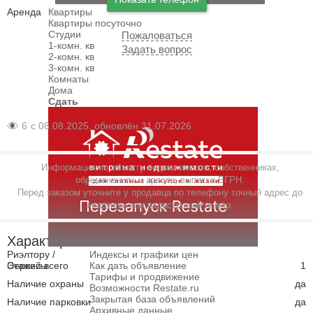
Аренда
Квартиры
Квартиры посуточно
Студии
Пожаловаться
1-комн. кв
Задать вопрос
2-комн. кв
3-комн. кв
Комнаты
Дома
Сдать
6
с 08.08.2025, обновлён 31.07.2026
Информация по объекту недвижимости, собственниках,
обременениях и аресте, выписка ЕГРН.
Перед заказом уточните у продавца по телефону точный адрес до
квартиры или кадастровый номер.
Характеристики
Риэлтору /
Индексы и графики цен
Сервисы
Этажей всего
Как дать объявление
1
Тарифы и продвижение
Наличие охраны
да
Возможности Restate.ru
Закрытая база объявлений
Наличие парковки
да
Архивные данные