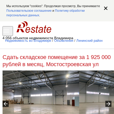
Мы используем "cookies". Продолжая просмотр, Вы принимаете
Пользовательское соглашение
и
Политику обработки
персональных данных
.
4 056 объектов недвижимости Владимира
Недвижимость во Владимире
/
Объявления
/
Ленинский район
Сдать складское помещение за 1 925 000
рублей в месяц, Мостостроевская ул