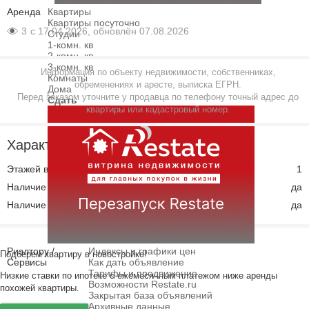
Аренда
Квартиры
Квартиры посуточно
3
с 17.04.2026, обновлён 07.08.2026
Студии
1-комн. кв
2-комн. кв
3-комн. кв
Информация по объекту недвижимости, собственниках,
Комнаты
обременениях и аресте, выписка ЕГРН.
Дома
Перед заказом уточните у продавца по телефону точный адрес до
Сдать
квартиры или кадастровый номер.
Характеристики
Этажей всего
1
Наличие охраны
да
Наличие парковки
да
Риэлтору /
Индексы и графики цен
Подберем квартиру в новостройке!
Сервисы
Как дать объявление
Тарифы и продвижение
Низкие ставки по ипотеке с ежемесячным платежом ниже аренды
Возможности Restate.ru
похожей квартиры.
Закрытая база объявлений
Архивные данные