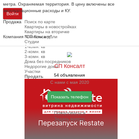
метра. Охраняемая территория. В цену включены все
эксплуатационные расходы и КУ.
Войти
Продажа
Поиск по карте
Квартиры в новостройках
Квартиры на вторичке
Компания "СП Консалт".
Комнаты и доли
Студии
1-комн. кв
2-комн. кв
3-комн. кв
Дома без посредников
СП Консалт
Недорогие дома
Участки
54 объявления
Продать
С нами с мая 2020
Показать телефон
Пожаловаться
Задать вопрос