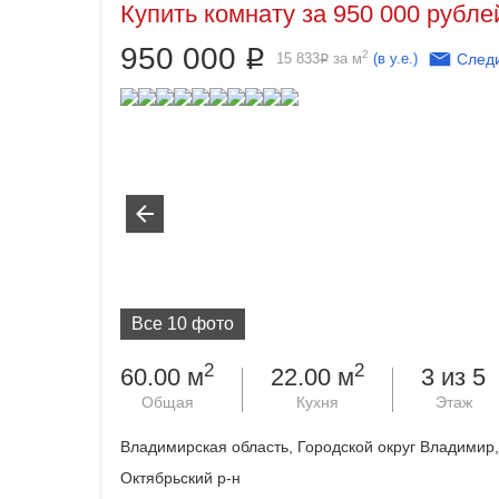
Купить комнату за 950 000 рублей
950 000
Р
2
15 833
за м
(в у.е.)
Следи
Р
Все 10 фото
2
2
60.00 м
22.00 м
3 из 5
Общая
Кухня
Этаж
Владимирская область, Городской округ Владимир,
Октябрьский р-н