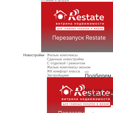
Новостройки
Жилые комплексы
Сданные новостройки
С отделкой / ремонтом
Жилые комплексы эконом
ЖК комфорт класса
Подберем 
Застройщики
Низкие ст
аренды по