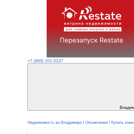
+7 (800) 101-0237
Влади
Недвижимость во Владимире
/
Объявления
/
Купить комн