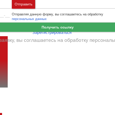
Москва
и
Московская область
Отправить
Ошибка авторизации
Санкт-Петербург
и
Ленинградская област
Отправляя данную форму, вы соглашаетесь на обработку
Забыли пароль
Войти
персональных данных
Ещё нет аккаунта?
Получить ссылку
Зарегистрироваться
заявку, вы соглашаетесь на обработку
персональ