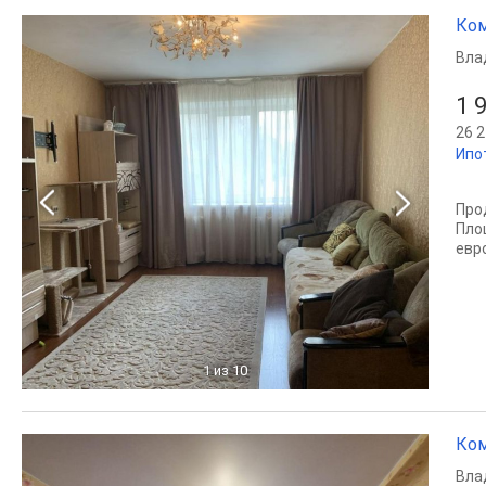
Ком
Вла
1 
26 2
Ипо
Про
Пло
евр
1
из 10
Ком
Вла