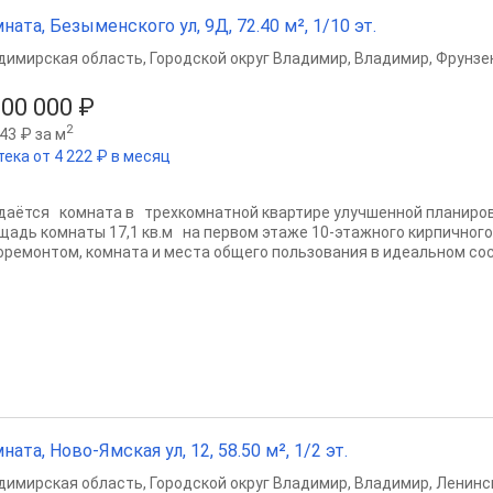
ната, Безыменского ул, 9Д, 72.40 м², 1/10 эт.
димирская область
,
Городской округ Владимир
,
Владимир
,
Фрунзе
900 000 ₽
2
43 ₽ за м
тека от 4 222 ₽ в месяц
даётся комната в трехкомнатной квартире улучшенной планиров
щадь комнаты 17,1 кв.м на первом этаже 10-этажного кирпичного
оремонтом, комната и места общего пользования в идеальном сост
ната, Ново-Ямская ул, 12, 58.50 м², 1/2 эт.
димирская область
,
Городской округ Владимир
,
Владимир
,
Ленинс