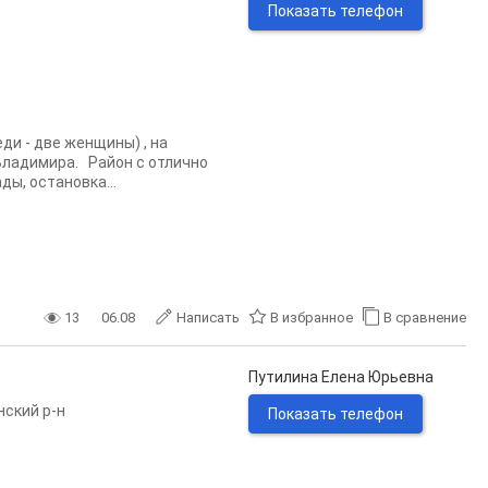
Показать телефон
ди - две женщины) , на
Владимира. Район с отлично
ы, остановка...
13
06.08
Написать
В избранное
В сравнение
Путилина Елена Юрьевна
нский р-н
Показать телефон