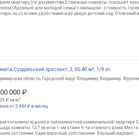
даем квартиру (по документам 2 смежных комнаты: спальня+ кухн
узлом) Идеально для молодой семьи с малышом - стоимость гораз
ртира, но со всеми удобствами и во дворе детский сад. Отличный в
ната, Суздальский проспект, 3, 65.40 м², 1/9 эт.
димирская область
,
Городской округ Владимир
,
Владимир
,
Фрунзе
100 000 ₽
2
20 ₽ за м
тека от 2 444 ₽ в месяц
даётся комната(доля) в трёхкомнатной коммунальной квартире Су
щадь комнаты 12,7 кв.м на 1-ом этаже 9-ти этажного дома. Места
ошем состоянии. Один взрослый собственник. Хороший вариант...