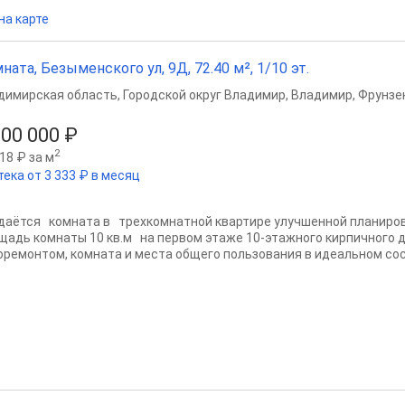
на карте
ната, Безыменского ул, 9Д, 72.40 м², 1/10 эт.
димирская область
,
Городской округ Владимир
,
Владимир
,
Фрунзе
500 000 ₽
2
18 ₽ за м
тека от 3 333 ₽ в месяц
даётся комната в трехкомнатной квартире улучшенной планиров
щадь комнаты 10 кв.м на первом этаже 10-этажного кирпичного 
оремонтом, комната и места общего пользования в идеальном сост