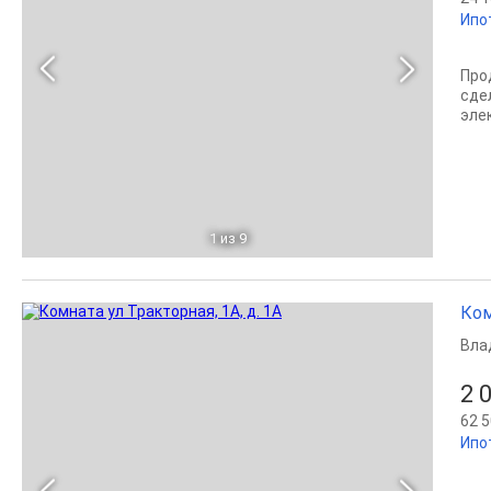
Ипо
Про
сде
элек
1
из 9
Ком
Вла
2 
62 5
Ипо