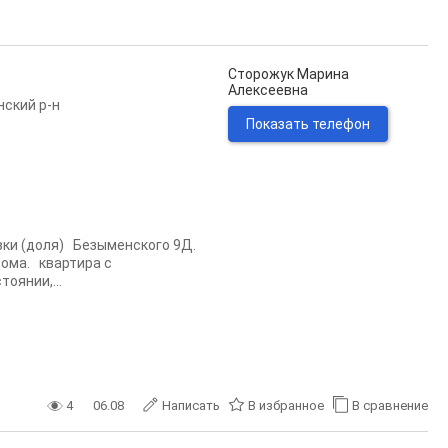
Сторожук Марина
Алексеевна
нский р-н
Показать телефон
ки (доля) Безыменского 9Д.
дома. квартира с
оянии,...
4
06.08
Написать
В избранное
В сравнение