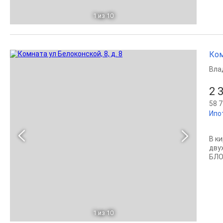
1
из 10
Ком
Вла
2 
58 7
Ипо
В к
дву
БЛО
1
из 10