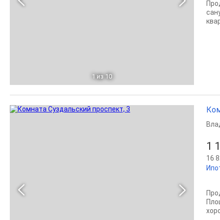
Про
сан
ква
1
из 10
Ком
Вла
1 
16 8
Ипо
Про
Пло
хор