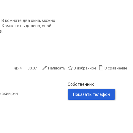
 В комнате два окна, можно
м. Комната выделена, свой
...
4
30.07
Написать
В избранное
В сравнение
Собственник
ьский р-н
Показать телефон