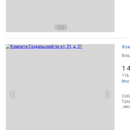
1
из 8
Ком
Вла
1 
116 
Ипо
Соб
Суз
, м