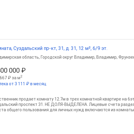
ната, Суздальский пр-кт, 31, д. 31, 12 м², 6/9 эт.
димирская область
,
Городской округ Владимир
,
Владимир
,
Фрунзе
400 000 ₽
2
667 ₽ за м
тека от 3 111 ₽ в месяц
ственник продает комнату 12.7м в трех комнатной квартире на 6э
дальский проспект 31. НЕ ДОЛЯ-ВЫДЕЛЕНА. Лицевые счета раздел
еста общего пользования для личных нужд включаются из комнаты,