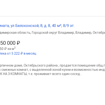
ната, ул Белоконской, 8, д. 8, 40 м², 8/9 эт.
димирская область
,
Городской округ Владимир
,
Владимир
,
Октябр
350 000 ₽
2
50 ₽ за м
тека от 5 222 ₽ в месяц
ирпичном доме, Октябрьского района , продается помещение общ.пл
х смежных комнат, с выделенной зоной кухни и возможностью инд
К НА 3 КОМНАТЫ, т.е. проживает всего один сосед...