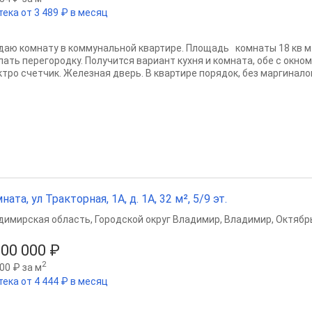
тека от 3 489 ₽ в месяц
даю комнату в коммунальной квартире. Площадь комнаты 18 кв м.
лать перегородку. Получится вариант кухня и комната, обе с окно
тро счетчик. Железная дверь. В квартире порядок, без маргиналов.
ната, ул Тракторная, 1А, д. 1А, 32 м², 5/9 эт.
димирская область
,
Городской округ Владимир
,
Владимир
,
Октябр
000 000 ₽
2
00 ₽ за м
тека от 4 444 ₽ в месяц