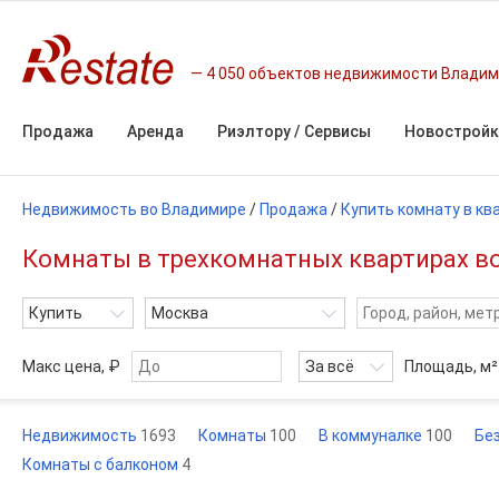
4 050 объектов недвижимости Влади
Продажа
Аренда
Риэлтору / Сервисы
Новостройк
Недвижимость во Владимире
/
Продажа
/
Купить комнату в кв
Комнаты в трехкомнатных квартирах во
Купить
Москва
Макс цена, ₽
За всё
Площадь,
м²
Недвижимость
1693
Комнаты
100
В коммуналке
100
Бе
Комнаты с балконом
4