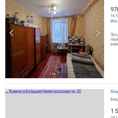
97
16 5
Ипо
Про
пер
раз
1
из 10
Ком
Вла
1 
24 1