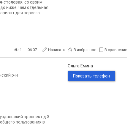
я-столовая, со своим
до ниже, чем отдельная
ариант для первого...
1
06.07
Написать
В избранное
В сравнение
Ольга Емина
нский р-н
Показать телефон
здальский проспект д.3.
 общего пользования в