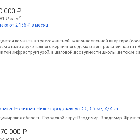
0 000 ₽
2
81 ₽ за м
тека от 2 156 ₽ в месяц
дается комната в трехкомнатной , малонаселенной квартире (сосе
вом этаже двухэтажного кирпичного дома в центральной части г.
витой инфраструктурой, в шаговой доступности школы, детские сад
ната, Большая Нижегородская ул, 50, 65 м², 4/4 эт.
димирская область
,
Городской округ Владимир
,
Владимир
,
Фрунзе
570 000 ₽
2
54 ₽ за м