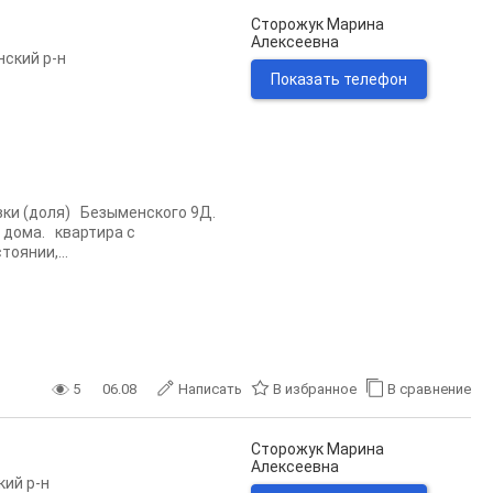
Сторожук Марина
Алексеевна
нский р-н
Показать телефон
ки (доля) Безыменского 9Д.
 дома. квартира с
оянии,...
5
06.08
Написать
В избранное
В сравнение
Сторожук Марина
Алексеевна
кий р-н