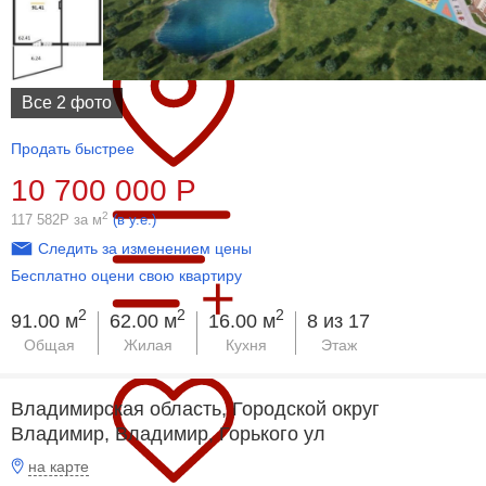
Все 2 фото
Продать быстрее
10 700 000
Р
2
117 582
Р
за м
(в у.е.)
Следить за изменением цены
Бесплатно оцени свою квартиру
2
2
2
91.00 м
62.00 м
16.00 м
8 из 17
Общая
Жилая
Кухня
Этаж
Владимирская область, Городской округ
Владимир, Владимир, Горького ул
на карте