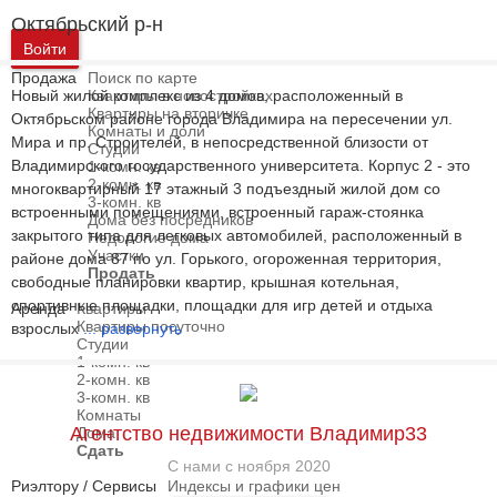
Октябрьский р-н
Войти
Продажа
Поиск по карте
Новый жилой комплекс из 4 домов, расположенный в
Квартиры в новостройках
Квартиры на вторичке
Октябрьском районе города Владимира на пересечении ул.
Комнаты и доли
Мира и пр. Строителей, в непосредственной близости от
Студии
Владимирского государственного университета. Корпус 2 - это
1-комн. кв
2-комн. кв
многоквартирный 17 этажный 3 подъездный жилой дом со
3-комн. кв
встроенными помещениями, встроенный гараж-стоянка
Дома без посредников
закрытого типа для легковых автомобилей, расположенный в
Недорогие дома
Участки
районе дома 87 по ул. Горького, огороженная территория,
Продать
свободные планировки квартир, крышная котельная,
спортивные площадки, площадки для игр детей и отдыха
Аренда
Квартиры
Квартиры посуточно
взрослых
...
развернуть
Студии
1-комн. кв
2-комн. кв
3-комн. кв
Комнаты
Агентство недвижимости Владимир33
Дома
Сдать
С нами с ноября 2020
Риэлтору / Сервисы
Индексы и графики цен