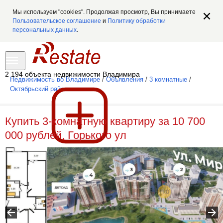
Мы используем "cookies". Продолжая просмотр, Вы принимаете
Пользовательское соглашение
и
Политику обработки
персональных данных
.
2 194 объекта недвижимости Владимира
Недвижимость во Владимире
/
Объявления
/
3 комнатные
/
Октябрьский район
Купить 3-комнатную квартиру за 10 700
000 рублей, Горького ул