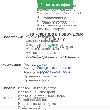
Как дать объявление
Показать телефон
Тарифы и продвижение
Возможности Restate.ru
Закрытая база объявлений
Архивные данные
Пожаловаться
Новости недвижимости
Задать вопрос
Агентства недвижимости
Отзывы и форум
Эта квартира в новом доме
Новостройки
Жилые комплексы
в ипотеку
Сданные новостройки
С отделкой / ремонтом
От
51 267 ₽
в месяц
Жилые комплексы эконом
ЖК комфорт класса
Застройщики
26 предложений от 10 банков
Коммерция
Аренда офиса
Рассчитать и получить
Аренда склада
одобрение онлайн
Аренда торговых помещений
Продажа коммерции
Продажа офиса
Ипотека
Ипотечный калькулятор
Ипотека на новостройки
Ипотека на вторичное жилье
1
с 29.09.2023, обновлён 06.08.2026
Семейная ипотека
На строительство дома
Выбрать по банку