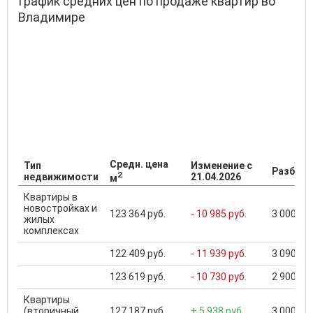
График средних цен по продаже квартир во
Владимире
Средн. цена
Тип
Изменение с
Разброс
2
недвижимости
21.04.2026
м
Квартиры в
новостройках и
123 364 руб.
- 10 985 руб.
3 000 000
жилых
комплексах
122 409 руб.
- 11 939 руб.
3 090 000
123 619 руб.
- 10 730 руб.
2 900 000
Квартиры
(вторичный
127 187 руб.
+ 5 938 руб.
3 000 000