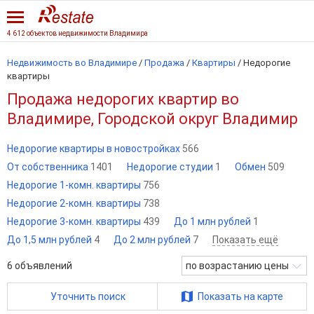
4 612 объектов недвижимости Владимира
Недвижимость во Владимире
/
Продажа
/
Квартиры
/
Недорогие
квартиры
Продажа недорогих квартир во
Владимире, Городской округ Владимир
Недорогие квартиры в новостройках
566
От собственника
1401
Недорогие студии
1
Обмен
509
Недорогие 1-комн. квартиры
756
Недорогие 2-комн. квартиры
738
Недорогие 3-комн. квартиры
439
До 1 млн рублей
1
До 1,5 млн рублей
4
До 2 млн рублей
7
Показать ещё
6
объявлений
по возрастанию цены
Уточнить поиск
Показать на карте