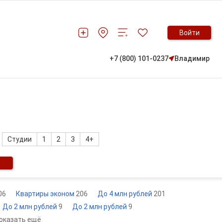
Войти
+7 (800) 101-0237
Владимир
Студии
1
2
3
4+
06
Квартиры эконом
206
До 4 млн рублей
201
До 2 млн рублей
9
До 2 млн рублей
9
оказать ещё