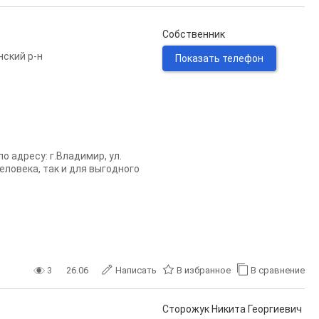
Собственник
нский р-н
Показать телефон
 адресу: г.Владимир, ул.
еловека, так и для выгодного
3
26.06
Написать
В избранное
В сравнение
Сторожук Никита Георгиевич