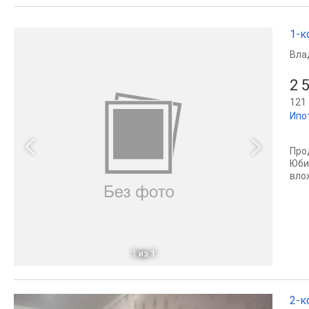
1-к
Вла
2 
121 
Ипо
Про
Юби
вло
1
из 1
2-к