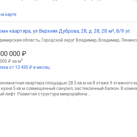
на карте
омн квартира, ул Верхняя Дуброва, 28, д. 28, 28 м², 8/9 эт.
димирская область
,
Городской округ Владимир
,
Владимир
,
Ленинс
800 000 ₽
2
000 ₽ за м
тека от 13 430 ₽ в месяц
окомнатная квартира площадью 28.5 кв.м на 8 этаже 9 этажного к
м кухня 5 кв.м совмещенный санузел, застекленный балкон. В комна
ый лифт. Развитая структура микрорайона....