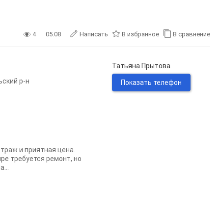
4
05.08
Написать
В избранное
В сравнение
Татьяна Прытова
ьский р-н
Показать телефон
траж и приятная цена.
ре требуется ремонт, но
...