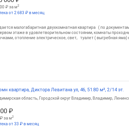
2
00 ₽ за м
тека от 2 683 ₽ в месяц
дается малогабаритная двухкомнатная квартира ( по документам
первом этаже в удовлетворительном состоянии, комнаты проходные,
очками, отопление электрическое, свет, туалет ( выгребная яма) н
омн квартира, Диктора Левитана ул, 46, 51.80 м², 2/14 эт.
димирская область
,
Городской округ Владимир
,
Владимир
,
Ленинс
800 ₽
2
₽ за м
тека от 33 ₽ в месяц