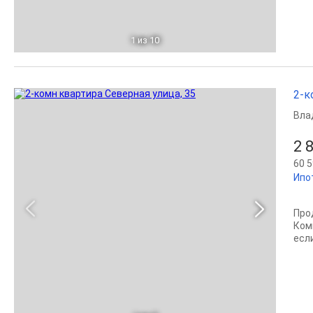
1
из 10
2-к
Вла
2 
60 5
Ипо
Про
Ком
если