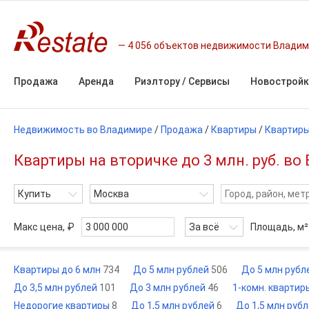
4 056 объектов недвижимости Влади
Продажа
Аренда
Риэлтору / Сервисы
Новостройк
Недвижимость во Владимире
/
Продажа
/
Квартиры
/
Квартиры
Квартиры на вторичке до 3 млн. руб. в
Купить
Москва
Макс цена, ₽
За всё
Площадь,
м²
Квартиры до 6 млн
734
До 5 млн рублей
506
До 5 млн рубл
До 3,5 млн рублей
101
До 3 млн рублей
46
1-комн. квартиры
Недорогие квартиры
8
До 1,5 млн рублей
6
До 1,5 млн руб