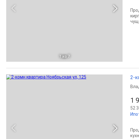
Про
кир
чущ
1
из 7
2-к
Вла
1 
52 3
Ипо
Про
кух