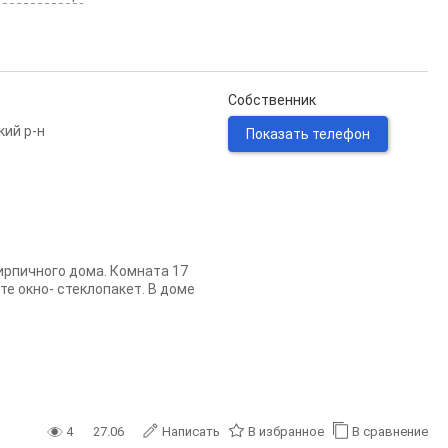
Собственник
кий р-н
Показать телефон
ирпичного дома. Комната 17
те окно- стеклопакет. В доме
4
27.06
Написать
В избранное
В сравнение