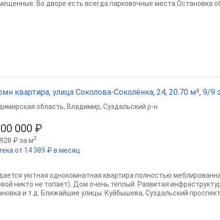
мещенные. Во дворе есть всегда парковочные места.Остановка об
омн квартира, улица Соколова-Соколёнка, 24, 20.70 м², 9/9 э
димирская область
,
Владимир
,
Суздальский р-н
000 000 ₽
2
928 ₽ за м
тека от 14 389 ₽ в месяц
дается уютная однокомнатная квартира полностью меблированная
овой никто не топает). Дом очень тёплый. Развитая инфраструктур
ановка и т.д. Ближайшие улицы: Куйбышева, Суздальский проспект,.