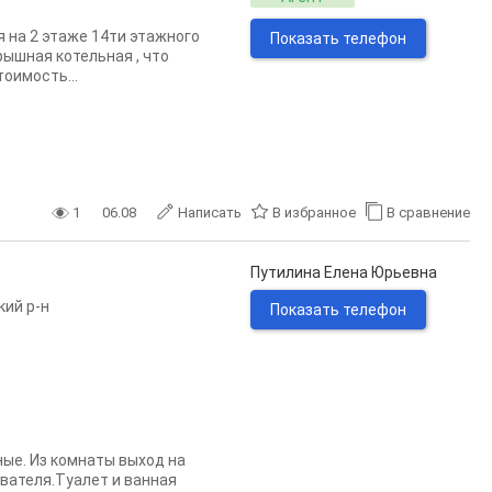
я на 2 этаже 14ти этажного
Показать телефон
рышная котельная , что
оимость...
1
06.08
Написать
В избранное
В сравнение
Путилина Елена Юрьевна
кий р-н
Показать телефон
ые. Из комнаты выход на
вателя.Туалет и ванная