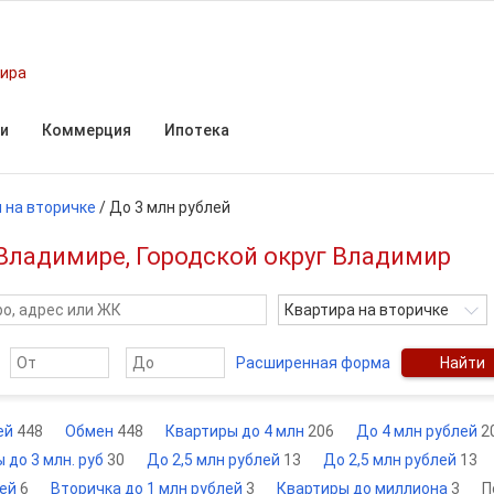
мира
и
Коммерция
Ипотека
 на вторичке
/
До 3 млн рублей
о Владимире, Городской округ Владимир
Квартира на вторичке
Расширенная форма
Найти
ей
448
Обмен
448
Квартиры до 4 млн
206
До 4 млн рублей
2
 до 3 млн. руб
30
До 2,5 млн рублей
13
До 2,5 млн рублей
13
лей
6
Вторичка до 1 млн рублей
3
Квартиры до миллиона
3
П