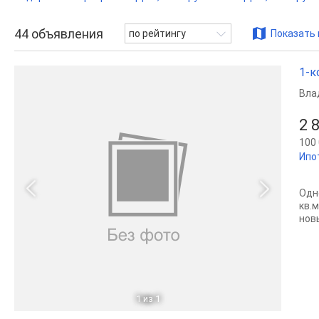
44
объявления
по рейтингу
Показать 
1-к
Вла
2 
100 
Ипо
Одн
кв.
нов
1
из 1