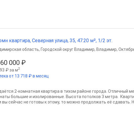
омн квартира, Северная улица, 35, 47.20 м², 1/2 эт.
димирская область
,
Городской округ Владимир
,
Владимир
,
Октябр
860 000 ₽
2
93 ₽ за м
тека от 13 718 ₽ в месяц
даётся 2-комнатная квартира в тихом районе города. Отличный ме
наты большие и изолированные. Высота потолков 3 метра. Кварти
 вы сейчас не готовы к этому, то можно продолжать её сдавать. На