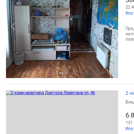
22 4
Ипо
Про
на 
пол
1
из 10
2-к
Вла
6 
131 
Ипо