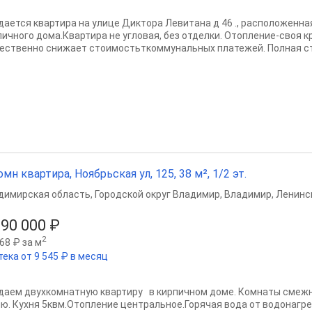
дается квартира на улице Диктора Левитана д 46 ., расположенна
пичного дома.Квартира не угловая, без отделки. Отопление-своя к
ественно снижает стоимостьткоммунальных платежей. Полная ст
омн квартира, Ноябрьская ул, 125, 38 м², 1/2 эт.
димирская область
,
Городской округ Владимир
,
Владимир
,
Ленинс
990 000 ₽
2
68 ₽ за м
тека от 9 545 ₽ в месяц
даем двухкомнатную квартиру в кирпичном доме. Комнаты смежн
ню. Кухня 5квм.Отопление центральное.Горячая вода от водонагре