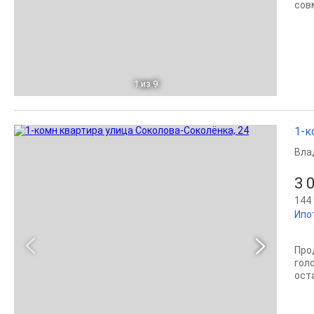
сов
1
из 9
1-к
Вла
3 
144 
Ипо
Про
гол
ост