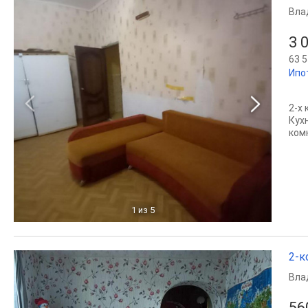
Вла
3 
63 5
Ипо
2-х
Кух
комн
1
из 5
2-к
Вла
56