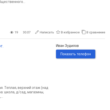
щественного...
19
30.07
Написать
В избранное
В сравнение
т.
Иван Зудилов
Показать телефон
. Теплая, верхний этаж (над
а: школа, д/сад, магазины,
..