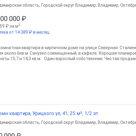
димирская область
,
Городской округ Владимир
,
Владимир
,
Октябр
000 000 ₽
2
59 ₽ за м
тека от 14 389 ₽ в месяц
 комнатная квартира в кирпичном доме на улице Северная. Сталинк
ня около 6кв.м. Санузел совмещенный, в кафеле. Хорошая планир
аты 15,7 и 14,3 кв.м.. Один взрослый собственник. Чистая продажа.
омн квартира, Урицкого ул, 41, 25 м², 1/2 эт.
димирская область
,
Городской округ Владимир
,
Владимир
,
Октябр
0 000 ₽