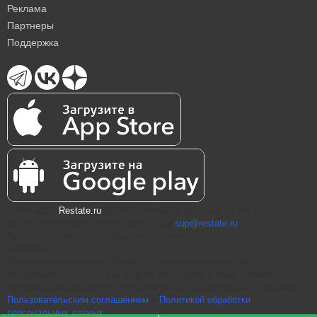
Реклама
Партнеры
Поддержка
2004—2026
Restate.ru
® ООО "Интернет проекты" ОГРН
1147847086870 ИНН 7811574827, email
sup@restate.ru
При использовании материалов гиперссылка на Restate.ru
обязательна.
Витрина недвижимости Restate - одна из крупнейших баз
недвижимости России и агрегатор новостроек и предложений
застройщиков и агентств. Использование сайта означает согласие с
Пользовательским соглашением
и
Политикой обработки
персональных данных