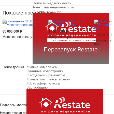
Новости недвижимости
Агентства недвижимости
Отзывы и форум
Похожие предложения
65 000 000
17 580 000
Р
Р
1 500 010 0
Мостостроевская ул
Мещёрская ул
ул Большая 
80б
Новостройки
Жилые комплексы
Сданные новостройки
С отделкой / ремонтом
Жилые комплексы эконом
ЖК комфорт класса
Застройщики
Подберем квартиру в новостройке!
Низкие ставки по ипотеке с ежемесячным платежом ниже аренды