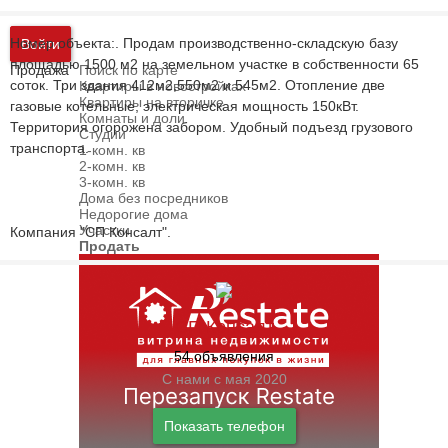
Номер объекта:. Продам производственно-складскую базу
Войти
площадью 1500 м2 на земельном участке в собственности 65
Продажа
Поиск по карте
соток. Три здания 412м2,550м2 и 545м2. Отопление две
Квартиры в новостройках
Квартиры на вторичке
газовые котельные, электрическая мощность 150кВт.
Комнаты и доли
Территория огорожена забором. Удобный подъезд грузового
Студии
транспорта.
1-комн. кв
2-комн. кв
3-комн. кв
Дома без посредников
Недорогие дома
Участки
Компания "СП Консалт".
Продать
СП Консалт
54 объявления
С нами с мая 2020
Показать телефон