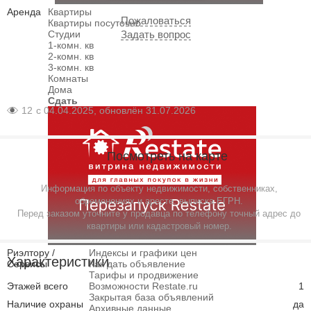
Аренда
Квартиры
Пожаловаться
Квартиры посуточно
Студии
Задать вопрос
1-комн. кв
2-комн. кв
3-комн. кв
Комнаты
Дома
Сдать
12
с 04.04.2025, обновлён 31.07.2026
Посмотреть на карте
Информация по объекту недвижимости, собственниках,
обременениях и аресте, выписка ЕГРН.
Перед заказом уточните у продавца по телефону точный адрес до
квартиры или кадастровый номер.
Риэлтору /
Индексы и графики цен
Характеристики
Сервисы
Как дать объявление
Тарифы и продвижение
Этажей всего
Возможности Restate.ru
1
Закрытая база объявлений
Наличие охраны
да
Архивные данные