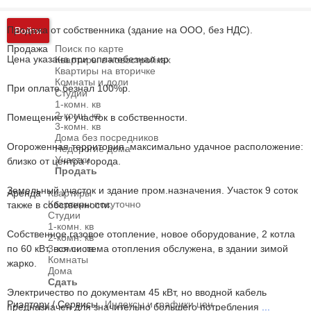
Продажа от собственника (здание на ООО, без НДС).
Войти
Продажа
Поиск по карте
Цена указана при оплатебезнал ир
Квартиры в новостройках
Квартиры на вторичке
Комнаты и доли
При оплате безнал 100%р.
Студии
1-комн. кв
2-комн. кв
Помещение и участок в собственности.
3-комн. кв
Дома без посредников
Огороженная территория, максимально удачное расположение:
Недорогие дома
Участки
близко от центра города.
Продать
Земельный участок и здание пром.назначения. Участок 9 соток
Аренда
Квартиры
Квартиры посуточно
также в собственности.
Студии
1-комн. кв
Собственное газовое отопление, новое оборудование, 2 котла
2-комн. кв
по 60 кВт, вся система отопления обслужена, в здании зимой
3-комн. кв
Комнаты
жарко.
Дома
Сдать
Электричество по документам 45 кВт, но вводной кабель
Риэлтору / Сервисы
Индексы и графики цен
предназначен для значительно большего потребления
...