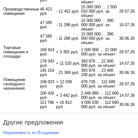
объект
15 000 000 ... 1 500
Производственные
46 421
- 12 452 руб.
010 000 руб. за
28.07.26
помещения
руб.
объект
15 000 000 ... 390
47 585
- 11 288 руб.
000 000 руб. за
14.07.26
руб.
объект
15 000 000 ... 390
47 585
- 11 288 руб.
000 000 руб. за
30.06.26
руб.
объект
Торговые
169 914
1 500 000 ... 22 000
помещения и
+ 3 392 руб.
28.07.26
руб.
000 руб. за объект
площади
178 043
393 876 ... 22 000
+ 11 520 руб.
14.07.26
руб.
000 руб. за объект
145 154
393 876 ... 23 400
- 21 369 руб.
30.06.26
руб.
100 руб. за объект
Помещение
109 023
+ 12 039
478 728 ... 112 690
свободного
28.07.26
руб.
руб.
000 руб. за объект
назначения
100 426
2 448 980 ... 112 690
+ 3 442 руб.
14.07.26
руб.
000 руб. за объект
113 796
+ 16 812
4 000 030 ... 112 690
30.06.26
руб.
руб.
000 руб. за объект
Другие предложения
Недвижимость во Владимире