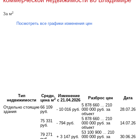
2
За м
Посмотреть все графики изменения цен
Тип
Средн.
Изменение
Разброс цен
Дата
2
недвижимости
цена м
с 21.04.2026
5 878 660 ... 210
Отдельно стоящие
66 109
- 10 016 руб.
000 000 руб. за
28.07.26
здания
руб.
объект
5 878 660 ... 210
75 331
- 794 руб.
000 000 руб. за
14.07.26
руб.
объект
53 100 900 ... 210
79 271
+ 3 147 руб.
000 000 руб. за
30.06.26
руб.