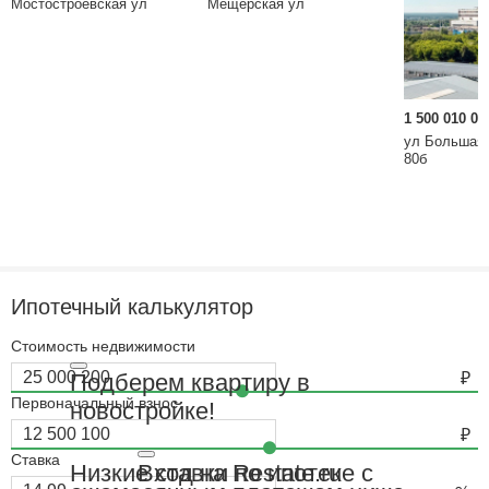
Мостостроевская ул
Мещёрская ул
1 500 010 0
ул Большая 
80б
Ипотечный калькулятор
Стоимость недвижимости
Подберем квартиру в
Первоначальный взнос
новостройке!
Ставка
Вход на Restate.ru
Низкие ставки по ипотеке с