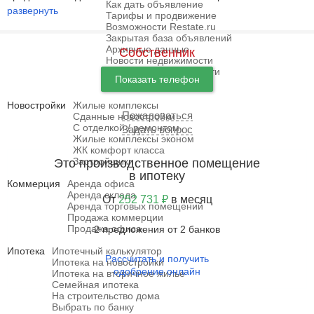
Как дать объявление
развернуть
Тарифы и продвижение
Возможности Restate.ru
Закрытая база объявлений
Архивные данные
Собственник
Новости недвижимости
Агентства недвижимости
Показать телефон
Отзывы и форум
Новостройки
Жилые комплексы
Пожаловаться
Сданные новостройки
С отделкой / ремонтом
Задать вопрос
Жилые комплексы эконом
ЖК комфорт класса
Застройщики
Это производственное помещение
в ипотеку
Коммерция
Аренда офиса
Аренда склада
От
252 731 ₽
в месяц
Аренда торговых помещений
Продажа коммерции
Продажа офиса
2 предложения от 2 банков
Ипотека
Ипотечный калькулятор
Рассчитать и получить
Ипотека на новостройки
одобрение онлайн
Ипотека на вторичное жилье
Семейная ипотека
На строительство дома
Выбрать по банку