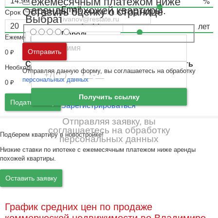
ежемесячным платежом ниже
аренды похожей квартиры.
Email
Оставить оценку о странице
Срок
Выбрать город
Пароль
Ежемесячный платёж
Москва
и
Московская область
Отправить
0
₽
Ошибка авторизации
Санкт-Петербург
и
Ленинградская область
Необходимый доход
Отправляя данную форму, вы соглашаетесь на обработку
Забыли пароль
Войти
персональных данных
0
₽
Ещё нет аккаунта?
Получить ссылку
Подать заявку
Зарегистрироваться
Отправляя заявку, вы
соглашаетесь на обработку
Подберем квартиру в новостройке!
персональных данных
Низкие ставки по ипотеке с ежемесячным платежом ниже аренды
похожей квартиры.
Оставить заявку
График средних цен по продаже
коммерческой недвижимости во Владимире