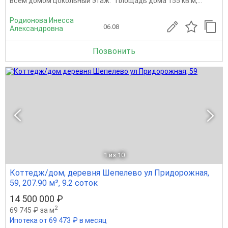
всем домoм цoкoльный этaж. Плoщaдь дома 155 кв.м,...
Родионова Инесса
06.08
Александровна
Позвонить
1
из 10
Коттедж/дом, деревня Шепелево ул Придорожная,
59, 207.90 м², 9.2 соток
14 500 000 ₽
2
69 745 ₽ за м
Ипотека от 69 473 ₽ в месяц