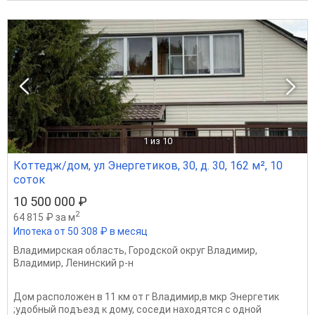
1
из 10
Коттедж/дом, ул Энергетиков, 30, д. 30, 162 м², 10
соток
10 500 000 ₽
2
64 815 ₽ за м
Ипотека от 50 308 ₽ в месяц
Владимирская область
,
Городской округ Владимир
,
Владимир
,
Ленинский р-н
Дом расположен в 11 км от г Владимир,в мкр Энергетик
;удобный подъезд к дому, соседи находятся с одной