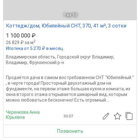
1
из 10
Коттедж/дом, Юбилейный СНТ, 370, 41 м², 3 сотки
1 100 000 ₽
2
26 829 ₽ за м
Ипотека от 5 270 ₽ в месяц
Владимирская область
,
Городской округ Владимир
,
Владимир
,
Фрунзенский р-н
Продаётся дача в самом востребованном СНТ "Юбилейный "
, в черте города! Просторный двухэтажный дом на
фундаменте, на первом этаже большая кухня и комната, из
окна второго этажа открывается шикарный вид, которым
можно любоваться бесконечно! Есть огромный...
Черенкова Анна
30.07
Юрьевна
Позвонить