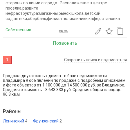
стороны по линии огорода . Расположение в центре
посёлка,развита
инфраструктура:магазины,рынок,школа,детский
сад,аптеки,сбербанк,филиал поликлиники,кафе,остановка...
Собственник
08.06
Позвонить
1
Сохранить поиск и подписаться
Продажа двухэтажных домов - в базе недвижимости
Владимира 9 объявлений по продаже с подробным описанием
и фото объектов от
1 100 000
до
14 500 000
руб. во Владимире.
Средняя стоимость - 8 643 333 руб. Средняя общая площадь -
96.3 кв.м.
Районы
Ленинский
4
Фрунзенский
2