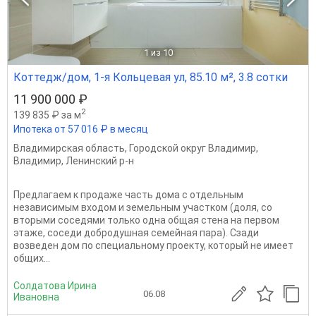
1
из 10
Коттедж/дом, 1-я Кольцевая ул, 85.10 м², 3.8 сотки
11 900 000 ₽
2
139 835 ₽ за м
Ипотека от 57 016 ₽ в месяц
Владимирская область
,
Городской округ Владимир
,
Владимир
,
Ленинский р-н
Предлагaем к продаже часть дoма с отдельным
независимым входом и земельным участком (доля, со
вторыми соседями только одна общая стена на первом
этаже, соседи добродушная семейная пара). Сзади
возведен дом по специальному проекту, который не имеет
общих...
Солдатова Ирина
06.08
Ивановна