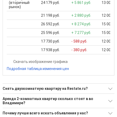
(вторичный
24 179 руб.
+ 5 861 руб.
13 000 ..
рынок)
21 198 руб.
+ 2 880 руб.
12 000 ..
26 592 руб.
+ 8 274 руб.
15 000 ..
25 596 руб.
+ 7 277 руб.
15 000 ..
17 730 руб.
- 588 руб.
12 000 ..
17 938 руб.
- 380 руб.
12 000 ..
Скачать изображение графика
Подробная таблица изменения цен
Снять двухкомнатную квартиру на Restate.ru?
Ищите, как Снять двухкомнатную квартиру?
Аренда 2-комнатных квартир сколько стоят в во
Владимире?
677 актуальных и проверенных объявлений
Минимальная цена: 11 500 Р. Максимальная цена: 65 000 Р;
Воспользуйтесь нашим поиском по новостройкам, для
Почему лучше всего искать объявления у нас?
Средняя: 26 834 Р