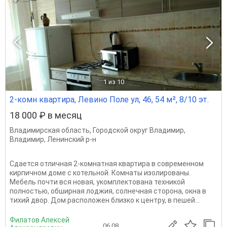
1
из 10
2-комн квартира, Левино Поле ул, 46, 54 м², 8/10 эт.
18 000 ₽ в месяц
Владимирская область
,
Городской округ Владимир
,
Владимир
,
Ленинский р-н
Сдается отличная 2-комнатная квартира в современном
кирпичном доме с котельной. Комнаты изолированы.
Мебель почти вся новая, укомплектована техникой
полностью, обширная лоджия, солнечная сторона, окна в
тихий двор. Дом расположен близко к центру, в пешей...
Филатов Алексей
06.08