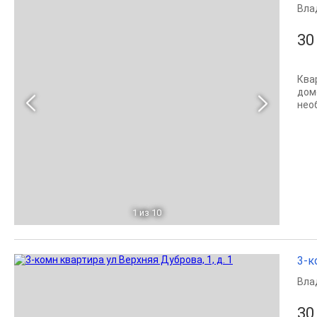
Вла
30
Ква
дом
нео
1
из 10
3-к
Вла
30