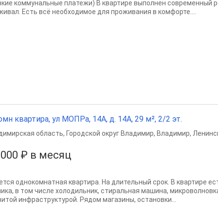
изкие коммунальные платежи) В квартире выполнен современный р
живал. Есть всё необходимое для проживания в комфорте....
омн квартира, ул МОПРа, 14А, д. 14А, 29 м², 2/2 эт.
димирская область
,
Городской округ Владимир
,
Владимир
,
Ленинс
 000 ₽ в месяц
ется однокомнатная квартира. На длительный срок. В квартире е
ника, в том числе холодильник, стиральная машина, микроволновк
витой инфраструктурой. Рядом магазины, остановки...