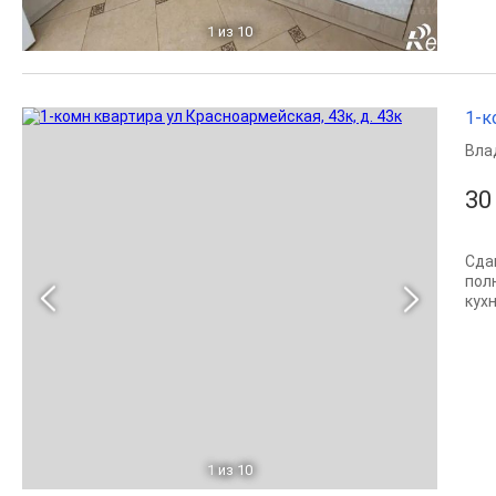
1
из 10
1-к
Вла
30
Сда
пол
кухн
1
из 10