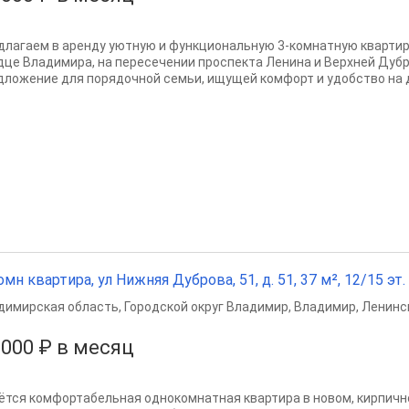
длагаем в аренду уютную и функциональную 3-комнатную квартир
дце Владимира, на пересечении проспекта Ленина и Верхней Дубр
дложение для порядочной семьи, ищущей комфорт и удобство на д
омн квартира, ул Нижняя Дуброва, 51, д. 51, 37 м², 12/15 эт.
димирская область
,
Городской округ Владимир
,
Владимир
,
Ленинс
 000 ₽ в месяц
ётся комфортабельная однокомнатная квартира в новом, кирпично