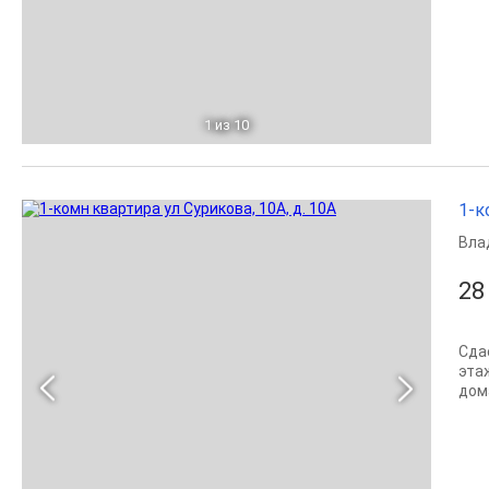
1
из 10
1-к
Вла
28
Сда
эта
дом