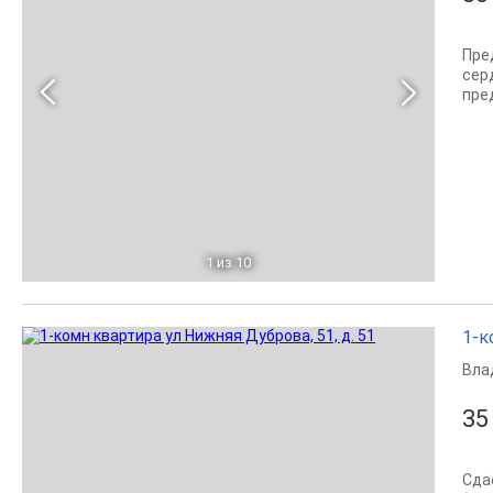
Пре
сер
пре
1
из 10
1-к
Вла
35
Сда