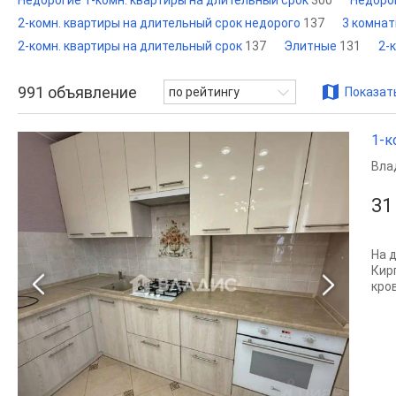
Недорогие 1-комн. квартиры на длительный срок
300
Недоро
2-комн. квартиры на длительный срок недорого
137
3 комна
2-комн. квартиры на длительный срок
137
Элитные
131
2-
991
объявление
по рейтингу
Показать
1-к
Вла
31
На 
Кир
кров