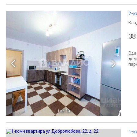
2-к
Вла
38
Сда
дом
пар
1
из 10
1-к