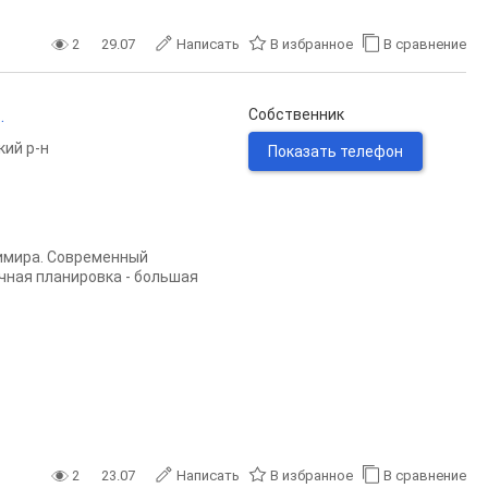
2
29.07
Написать
В избранное
В сравнение
.
Собственник
кий р-н
Показать телефон
димира. Современный
чная планировка - большая
2
23.07
Написать
В избранное
В сравнение