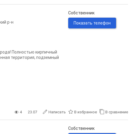
Собственник
кий р-н
Показать телефон
орода! Полностью кирпичный
енная территория, подземный
4
23.07
Написать
В избранное
В сравнение
Собственник