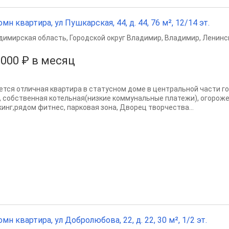
омн квартира, ул Пушкарская, 44, д. 44, 76 м², 12/14 эт.
димирская область
,
Городской округ Владимир
,
Владимир
,
Ленинс
 000 ₽ в месяц
ется отличная квартира в статусном доме в центральной части г
, собственная котельная(низкие коммунальные платежи), огорож
кинг,рядом фитнес, парковая зона, Дворец творчества...
омн квартира, ул Добролюбова, 22, д. 22, 30 м², 1/2 эт.