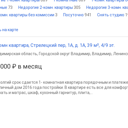
гие 1-комн. квартиры
689
1 комнатные
689
1-комн. квартиры 
тные
73
Недорогие 2-комн. квартиры
305
Недорогие 3-комн. к
комн. квартиры без комиссии
3
Посуточно
941
Снять студию
1
 на карте
омн квартира, Стрелецкий пер, 1А, д. 1А, 39 м², 4/9 эт.
димирская область
,
Городской округ Владимир
,
Владимир
,
Ленинс
 000 ₽ в месяц
долгий срок сдается 1- комнатная квартира порядочным и плате
пичный дом 2016 года постройки. В квартире есть все для комфор
ать и матрас, шкаф, кухонный гарнитур, плита,...