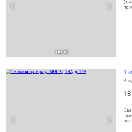
( н
про
1
из 10
1-к
Вла
18
Сда
тех
раз