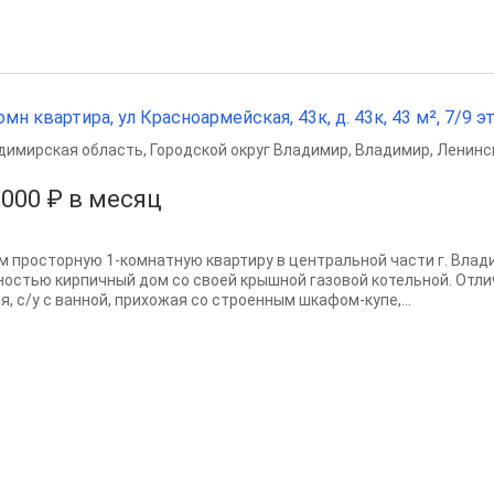
омн квартира, ул Красноармейская, 43к, д. 43к, 43 м², 7/9 эт
димирская область
,
Городской округ Владимир
,
Владимир
,
Ленинс
 000 ₽ в месяц
м просторную 1-комнатную квартиру в центральной части г. Вла
ностью кирпичный дом со своей крышной газовой котельной. Отли
я, с/у с ванной, прихожая со строенным шкафом-купе,...