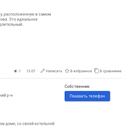
у, расположенную в самом
ова. Это идеальное
лительный...
1
13.07
Написать
В избранное
В сравнение
Собственник
кий р-н
Показать телефон
м доме, со своей котельной