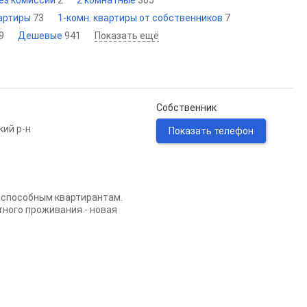
без комиссии
2
2 комнатные
305
вартиры
73
1-комн. квартиры от собственников
7
9
Дешевые
941
Показать ещё
Собственник
кий р-н
Показать телефон
жеспособным квартирантам.
тного проживания - новая