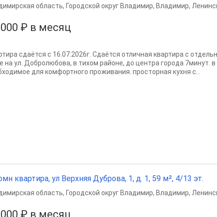
димирская область
,
Городской округ Владимир
,
Владимир
,
Ленинс
 000 ₽ в месяц
ртира сдаётся с 16.07.2026г. Сдаётся отличная квартира с отдел
е на ул. Добролюбова, в тихом районе, до центра города 7минут. в
бходимое для комфортного проживания. просторная кухня с...
омн квартира, ул Верхняя Дуброва, 1, д. 1, 59 м², 4/13 эт.
димирская область
,
Городской округ Владимир
,
Владимир
,
Ленинс
 000 ₽ в месяц