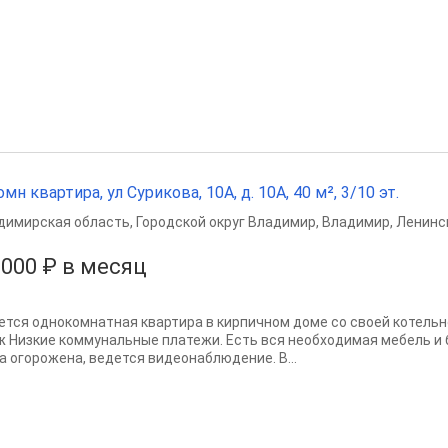
омн квартира, ул Сурикова, 10А, д. 10А, 40 м², 3/10 эт.
димирская область
,
Городской округ Владимир
,
Владимир
,
Ленинс
 000 ₽ в месяц
ется однокомнатная квартира в кирпичном доме со своей котельно
ж Низкие коммунальные платежи. Есть вся необходимая мебель и 
а огорожена, ведется видеонаблюдение. В...