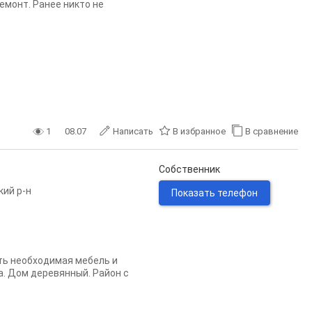
емонт. Ранее никто не
1
08.07
Написать
В избранное
В сравнение
Собственник
кий р-н
Показать телефон
сть необходимая мебель и
а. Дом деревянный. Район с