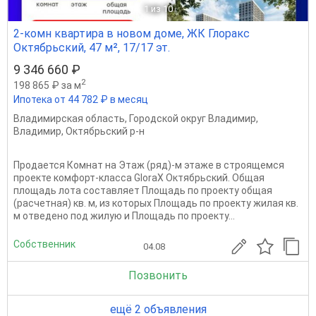
1
из 10
2-комн квартира в новом доме, ЖК Глоракс
Октябрьский, 47 м², 17/17 эт.
9 346 660 ₽
2
198 865 ₽ за м
Ипотека от 44 782 ₽ в месяц
Владимирская область
,
Городской округ Владимир
,
Владимир
,
Октябрьский р-н
Продается Комнат на Этаж (ряд)-м этаже в строящемся
проекте комфорт-класса GloraX Октябрьский. Общая
площадь лота составляет Площадь по проекту общая
(расчетная) кв. м, из которых Площадь по проекту жилая кв.
м отведено под жилую и Площадь по проекту...
Собственник
04.08
Позвонить
ещё 2 объявления