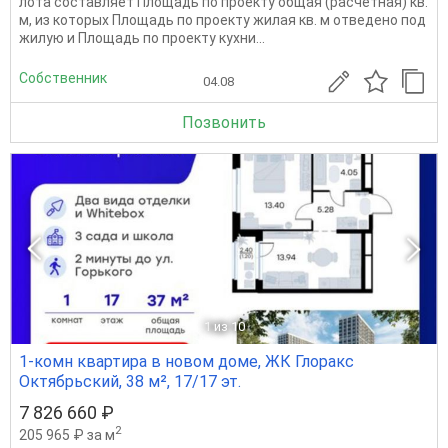
лота составляет Площадь по проекту общая (расчетная) кв.
м, из которых Площадь по проекту жилая кв. м отведено под
жилую и Площадь по проекту кухни...
Собственник
04.08
Позвонить
1
из 10
1-комн квартира в новом доме, ЖК Глоракс
Октябрьский, 38 м², 17/17 эт.
7 826 660 ₽
2
205 965 ₽ за м