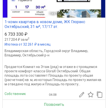
1
из 10
1-комн квартира в новом доме, ЖК Глоракс
Октябрьский, 31 м², 17/17 эт.
6 733 330 ₽
2
217 204 ₽ за м
Ипотека от 32 261 ₽ в месяц
Владимирская область
,
Городской округ Владимир
,
Владимир
,
Октябрьский р-н
Продается Комнат на Этаж (ряд)-м этаже в строящемся
проекте комфорт-класса GloraX Октябрьский. Общая
площадь лота составляет Площадь по проекту общая
(расчетная) кв. м, из которых Площадь по проекту жилая кв.
м отведено под жилую и Площадь по проекту...
Собственник
04.08
Позвонить