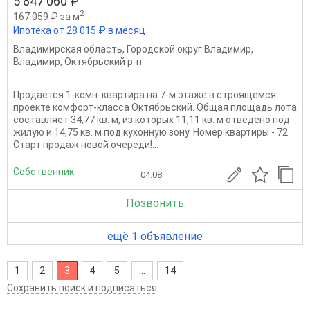
5 847 060 ₽
2
167 059 ₽ за м
Ипотека от 28 015 ₽ в месяц
Владимирская область
,
Городской округ Владимир
,
Владимир
,
Октябрьский р-н
Продается 1-комн. квартира на 7-м этаже в строящемся
проекте комфорт-класса Октябрьский. Общая площадь лота
составляет 34,77 кв. м, из которых 11,11 кв. м отведено под
жилую и 14,75 кв. м под кухонную зону. Номер квартиры - 72.
Старт продаж новой очереди!...
Собственник
04.08
Позвонить
ещё 1 объявление
1
2
3
4
5
...
14
Сохранить поиск и подписаться