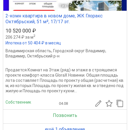
1
из 10
2-комн квартира в новом доме, ЖК Глоракс
Октябрьский, 51 м², 17/17 эт.
10 520 000 ₽
2
206 274 ₽ за м
Ипотека от 50 404 ₽ в месяц
Владимирская область
,
Городской округ Владимир
,
Владимир
,
Октябрьский р-н
Продается Комнат на Этаж (ряд)-м этаже в строящемся
проекте комфорт-класса GloraX Новинки. Общая площадь
лота составляет Площадь по проекту общая (расчетная) кв.
м, из которых Площадь по проекту жилая кв. м отведено под
жилую и Площадь по проекту кухни...
Собственник
04.08
Позвонить
ещё 1 объявление