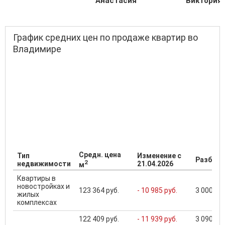
Анастасия
Виктория
График средних цен по продаже квартир во
Владимире
Средн. цена
Тип
Изменение с
Разброс
2
недвижимости
21.04.2026
м
Квартиры в
новостройках и
123 364 руб.
- 10 985 руб.
3 000 000
жилых
комплексах
122 409 руб.
- 11 939 руб.
3 090 000