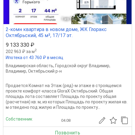
1
из 10
2-комн квартира в новом доме, ЖК Глоракс
Октябрьский, 45 м², 17/17 эт.
9 133 330 ₽
2
202 963 ₽ за м
Ипотека от 43 760 ₽ в месяц
Владимирская область
,
Городской округ Владимир
,
Владимир
,
Октябрьский р-н
Продается Комнат на Этаж (ряд)-м этаже в строящемся
проекте комфорт-класса GloraX Октябрьский. Общая
площадь лота составляет Площадь по проекту общая
(расчетная) кв. м, из которых Площадь по проекту жилая кв.
м отведено под жилую и Площадь по проекту...
Собственник
04.08
Позвонить